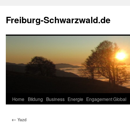
Zum
Inhalt
Freiburg-Schwarzwald.de
springen
Home
Bildung
Business
Energie
Engagement
Global
←
Yazd