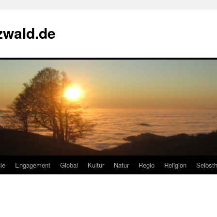
zwald.de
ie
Engagement
Global
Kultur
Natur
Regio
Religion
Selbsth