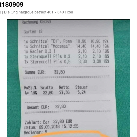
t180909
8
|
Die Originalgröße beträgt
401 × 640
Pixel