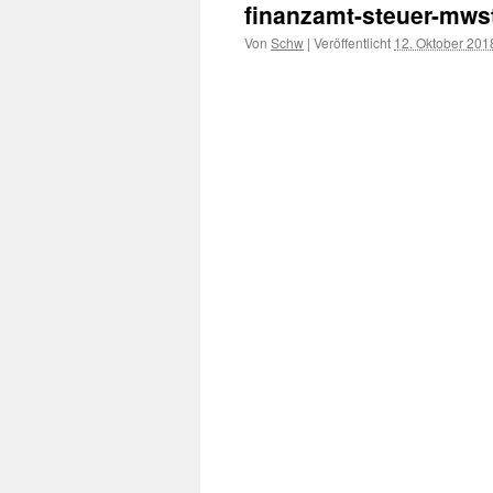
finanzamt-steuer-mws
Von
Schw
|
Veröffentlicht
12. Oktober 201