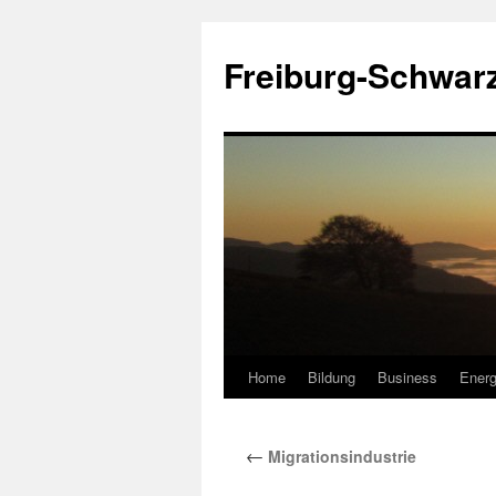
Zum
Inhalt
Freiburg-Schwar
springen
Home
Bildung
Business
Energ
←
Migrationsindustrie