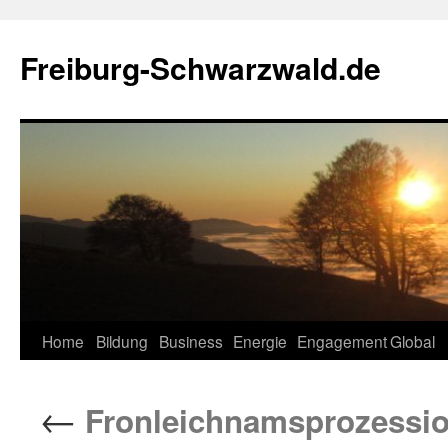
Zum
Inhalt
Freiburg-Schwarzwald.de
springen
Home
Bildung
Business
Energie
Engagement
Global
←
Fronleichnamsprozession