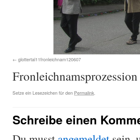
glottertal11fronleichnam120607
Fronleichnamsprozession 
Setze ein Lesezeichen für den
Permalink
.
Schreibe einen Komm
Du musst
angemeldet
sein, 