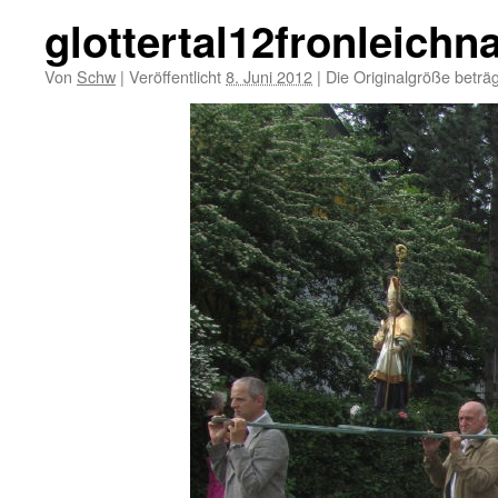
glottertal12fronleich
Von
Schw
|
Veröffentlicht
8. Juni 2012
|
Die Originalgröße beträ