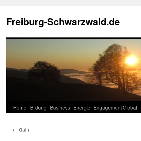
Zum
Inhalt
Freiburg-Schwarzwald.de
springen
Home
Bildung
Business
Energie
Engagement
Global
←
Quilt