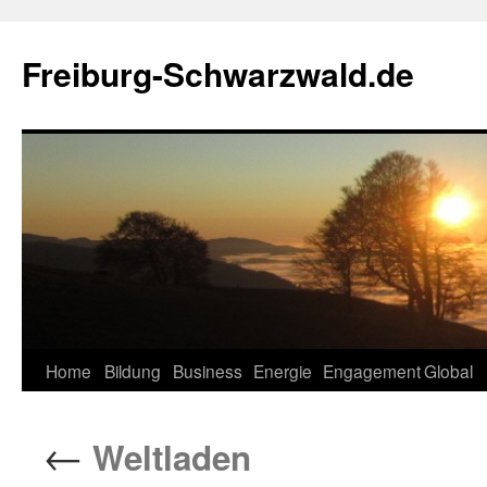
Zum
Inhalt
Freiburg-Schwarzwald.de
springen
Home
Bildung
Business
Energie
Engagement
Global
←
Weltladen