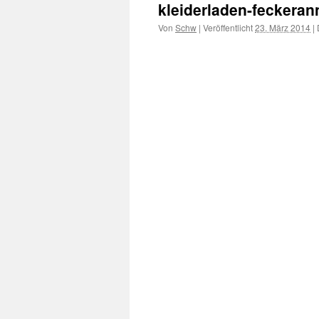
kleiderladen-feckeran
Von
Schw
|
Veröffentlicht
23. März 2014
|
D