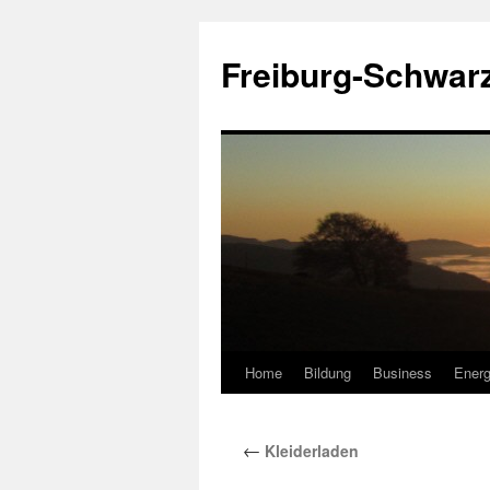
Zum
Inhalt
Freiburg-Schwar
springen
Home
Bildung
Business
Energ
←
Kleiderladen