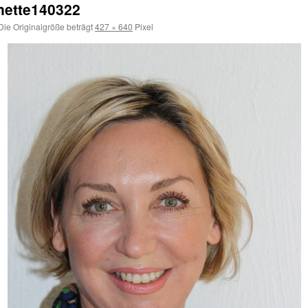
nette140322
ie Originalgröße beträgt
427 × 640
Pixel