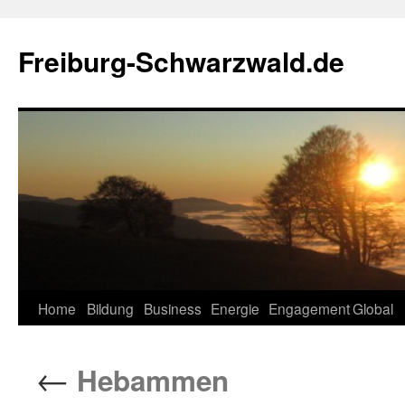
Zum
Inhalt
Freiburg-Schwarzwald.de
springen
Home
Bildung
Business
Energie
Engagement
Global
←
Hebammen