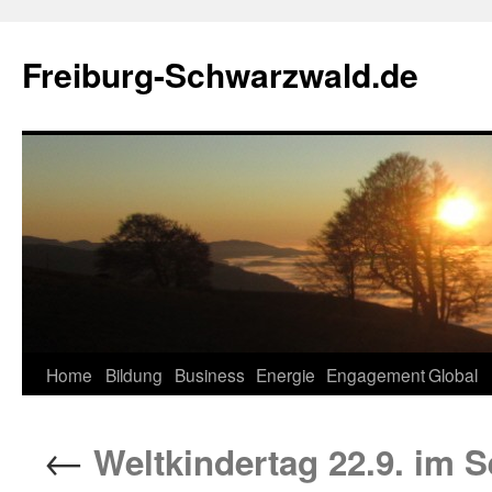
Zum
Inhalt
Freiburg-Schwarzwald.de
springen
Home
Bildung
Business
Energie
Engagement
Global
←
Weltkindertag 22.9. im 