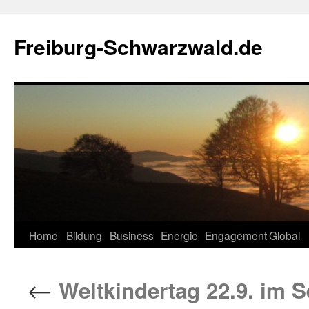
Zum
Inhalt
Freiburg-Schwarzwald.de
springen
Home
Bildung
Business
Energie
Engagement
Global
←
Weltkindertag 22.9. im 