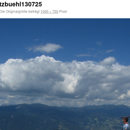
itzbuehl130725
Die Originalgröße beträgt
1000 × 750
Pixel