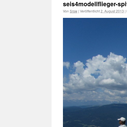
seis4modellflieger-sp
Von
Srsw
|
Veröffentlicht
2. August 2013
|