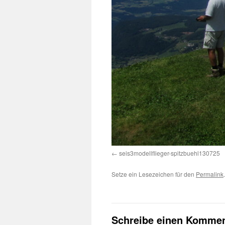
seis3modellflieger-spitzbuehl130725
Setze ein Lesezeichen für den
Permalink
.
Schreibe einen Kommen