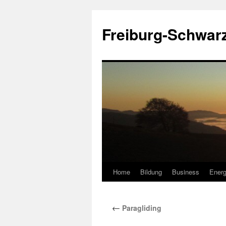
Zum
Inhalt
Freiburg-Schwar
springen
Home
Bildung
Business
Energ
←
Paragliding