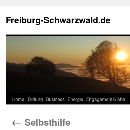
Zum
Inhalt
Freiburg-Schwarzwald.de
springen
Home
Bildung
Business
Energie
Engagement
Global
←
Selbsthilfe