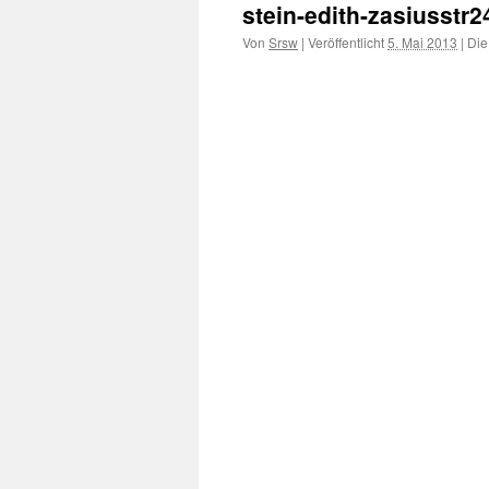
stein-edith-zasiusstr2
Von
Srsw
|
Veröffentlicht
5. Mai 2013
|
Die