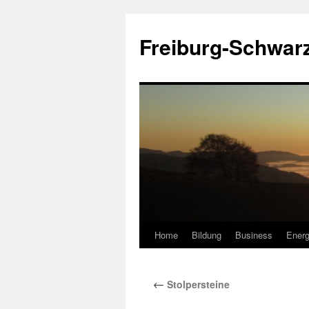
Zum
Inhalt
Freiburg-Schwar
springen
Home
Bildung
Business
Energ
←
Stolpersteine