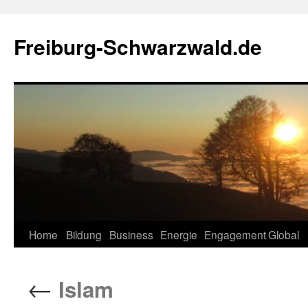
Zum
Inhalt
Freiburg-Schwarzwald.de
springen
Home
Bildung
Business
Energie
Engagement
Global
←
Islam