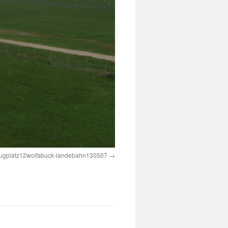
lugplatz12wolfsbuck-landebahn130507