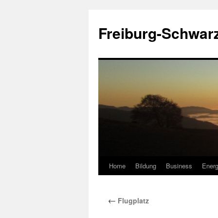
Zum
Inhalt
Freiburg-Schwar
springen
Home
Bildung
Business
Energ
←
Flugplatz