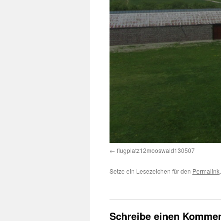
flugplatz12mooswald130507
Setze ein Lesezeichen für den
Permalink
.
Schreibe einen Kommen