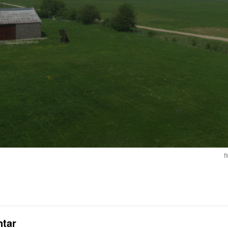
f
tar