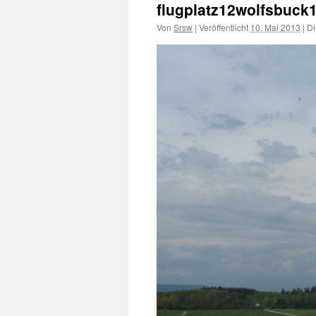
flugplatz12wolfsbuck
Von
Srsw
|
Veröffentlicht
10. Mai 2013
|
Di