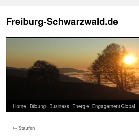
Zum
Inhalt
Freiburg-Schwarzwald.de
springen
Home
Bildung
Business
Energie
Engagement
Global
←
Staufen