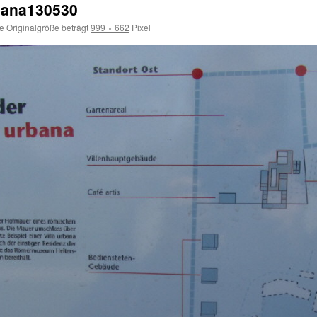
rbana130530
e Originalgröße beträgt
999 × 662
Pixel