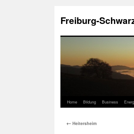
Zum
Inhalt
Freiburg-Schwar
springen
Home
Bildung
Business
Energ
←
Heitersheim