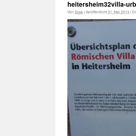
heitersheim32villa-u
Von
Srsw
|
Veröffentlicht
31. Mai 2013
|
Di