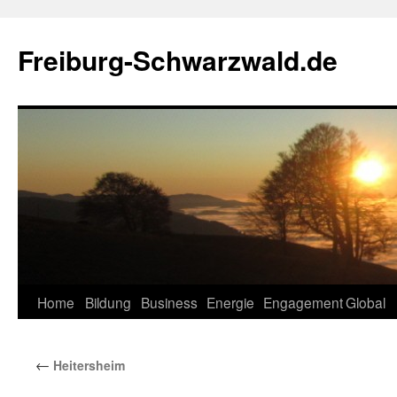
Zum
Inhalt
Freiburg-Schwarzwald.de
springen
Home
Bildung
Business
Energie
Engagement
Global
←
Heitersheim