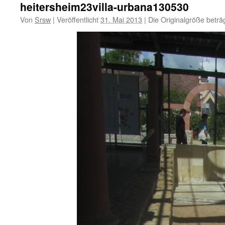
heitersheim23villa-urbana130530
Von
Srsw
|
Veröffentlicht
31. Mai 2013
|
Die Originalgröße beträ