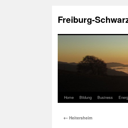
Zum
Inhalt
Freiburg-Schwar
springen
Home
Bildung
Business
Energ
←
Heitersheim