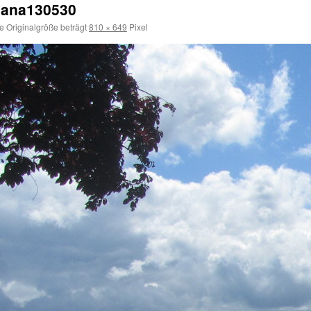
rbana130530
e Originalgröße beträgt
810 × 649
Pixel