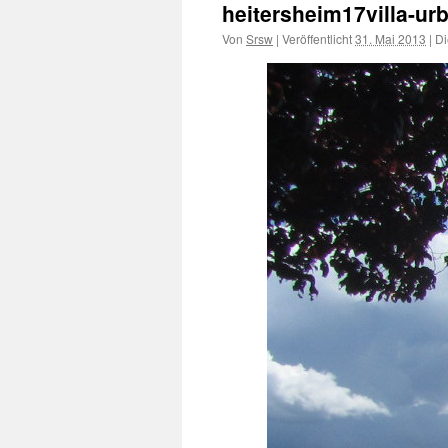
heitersheim17villa-u
Von
Srsw
|
Veröffentlicht
31. Mai 2013
|
Di