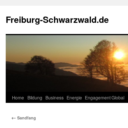
Zum
Inhalt
Freiburg-Schwarzwald.de
springen
Home
Bildung
Business
Energie
Engagement
Global
←
Sandfang