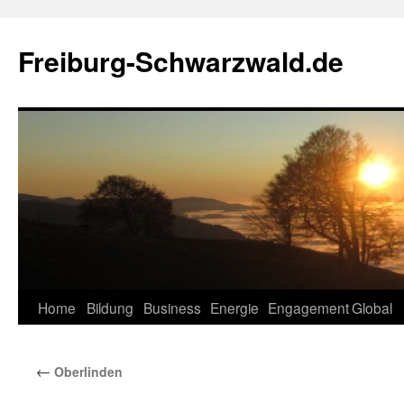
Zum
Inhalt
Freiburg-Schwarzwald.de
springen
Home
Bildung
Business
Energie
Engagement
Global
←
Oberlinden