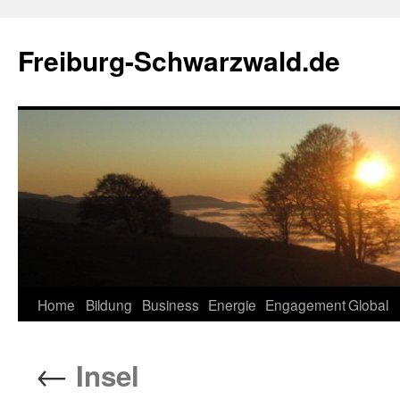
Zum
Inhalt
Freiburg-Schwarzwald.de
springen
Home
Bildung
Business
Energie
Engagement
Global
←
Insel