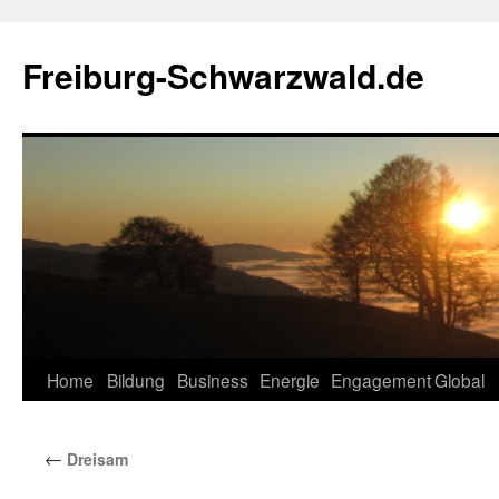
Zum
Inhalt
Freiburg-Schwarzwald.de
springen
Home
Bildung
Business
Energie
Engagement
Global
←
Dreisam