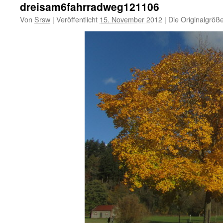
dreisam6fahrradweg121106
Von
Srsw
|
Veröffentlicht
15. November 2012
|
Die Originalgröß