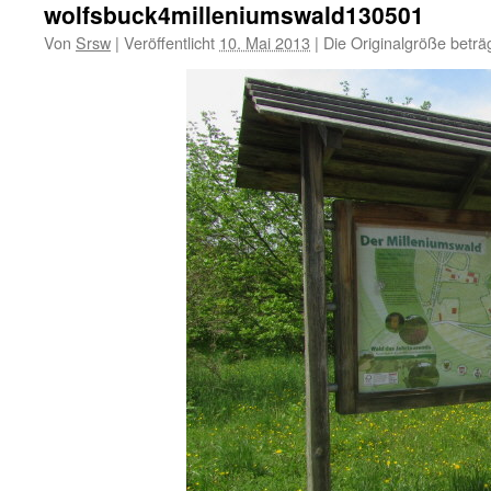
wolfsbuck4milleniumswald130501
Von
Srsw
|
Veröffentlicht
10. Mai 2013
|
Die Originalgröße beträ