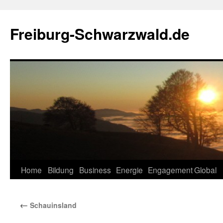
Zum
Inhalt
Freiburg-Schwarzwald.de
springen
Home
Bildung
Business
Energie
Engagement
Global
←
Schauinsland