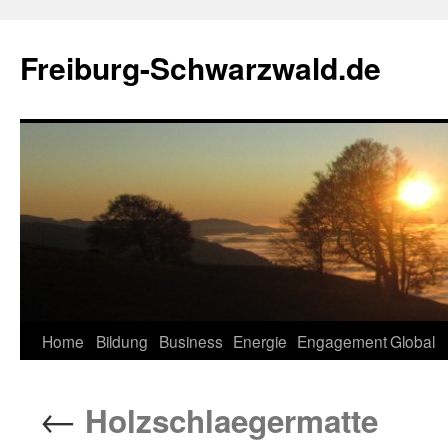
Zum
Inhalt
Freiburg-Schwarzwald.de
springen
Home
Bildung
Business
Energie
Engagement
Global
←
Holzschlaegermatte