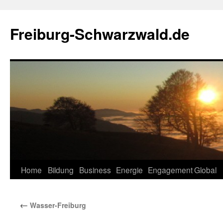
Zum
Inhalt
Freiburg-Schwarzwald.de
springen
Home
Bildung
Business
Energie
Engagement
Global
←
Wasser-Freiburg