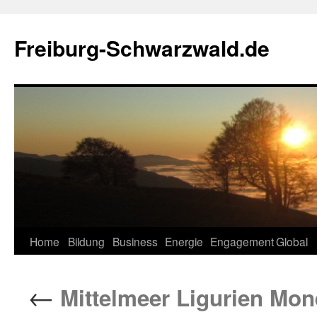
Zum
Inhalt
Freiburg-Schwarzwald.de
springen
Home
Bildung
Business
Energie
Engagement
Global
←
Mittelmeer Ligurien Mon