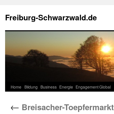
Zum
Inhalt
Freiburg-Schwarzwald.de
springen
Home
Bildung
Business
Energie
Engagement
Global
←
Breisacher-Toepfermarkt