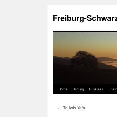
Zum
Inhalt
Freiburg-Schwar
springen
Home
Bildung
Business
Energ
←
TelAviv-Yafo