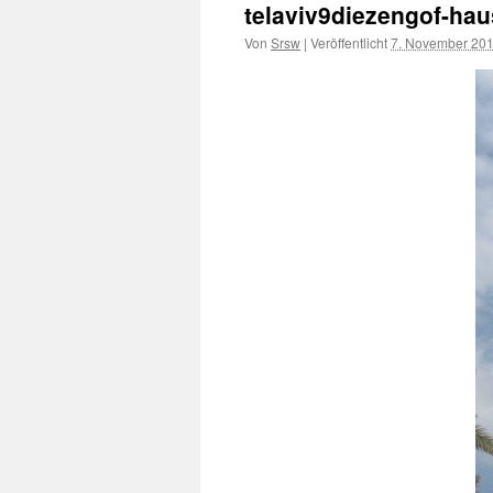
telaviv9diezengof-ha
Von
Srsw
|
Veröffentlicht
7. November 20