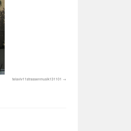
telaviv11strassenmusik131101