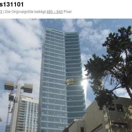
us131101
13
|
Die Originalgröße beträgt
480 × 640
Pixel