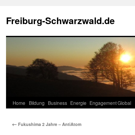
Zum
Inhalt
Freiburg-Schwarzwald.de
springen
Home
Bildung
Business
Energie
Engagement
Global
←
Fukushima 2 Jahre – AntiAtom