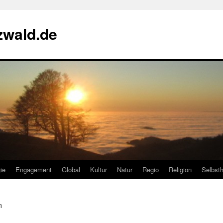
zwald.de
ie
Engagement
Global
Kultur
Natur
Regio
Religion
Selbsth
m