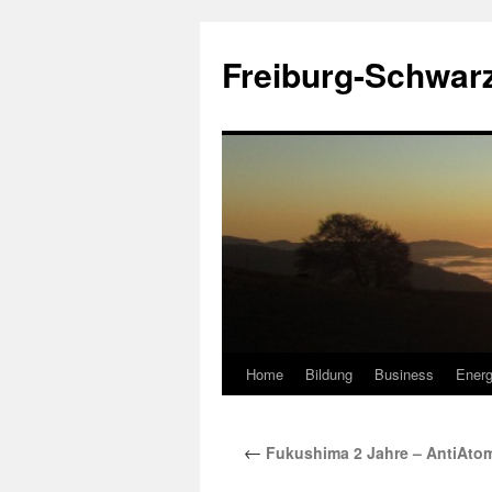
Zum
Inhalt
Freiburg-Schwar
springen
Home
Bildung
Business
Energ
←
Fukushima 2 Jahre – AntiAto