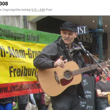
308
e Originalgröße beträgt
515 × 638
Pixel