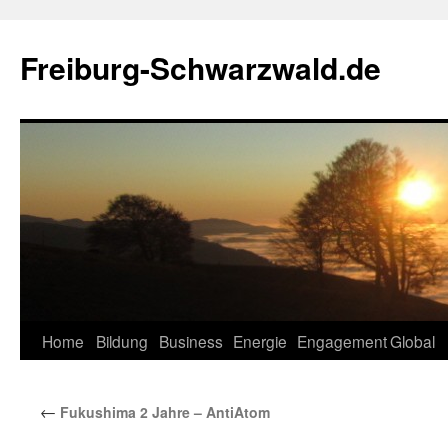
Zum
Inhalt
Freiburg-Schwarzwald.de
springen
Home
Bildung
Business
Energie
Engagement
Global
←
Fukushima 2 Jahre – AntiAtom