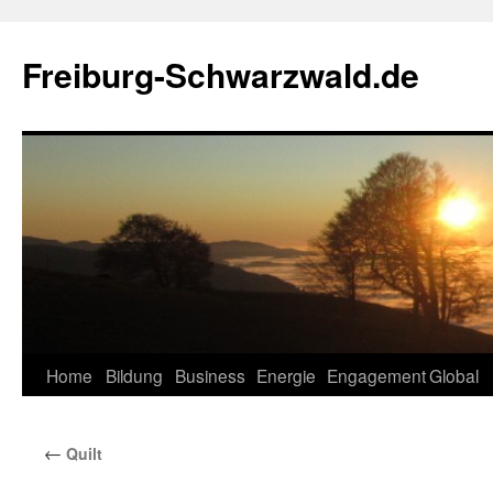
Zum
Inhalt
Freiburg-Schwarzwald.de
springen
Home
Bildung
Business
Energie
Engagement
Global
←
Quilt