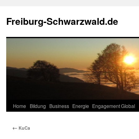
Zum
Inhalt
Freiburg-Schwarzwald.de
springen
Home
Bildung
Business
Energie
Engagement
Global
←
KuCa