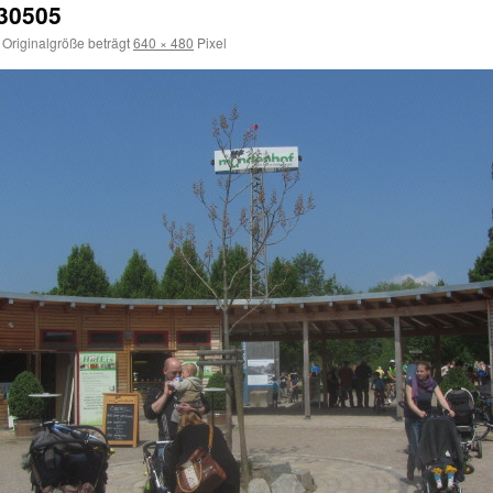
30505
 Originalgröße beträgt
640 × 480
Pixel