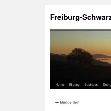
Zum
Inhalt
Freiburg-Schwar
springen
Home
Bildung
Business
Energ
←
Mundenhof