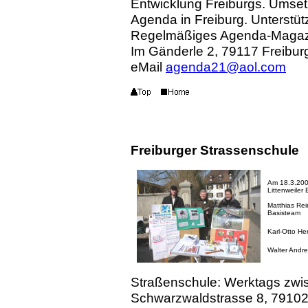
Entwicklung Freiburgs. Umse
Agenda in Freiburg. Unterstüt
Regelmäßiges Agenda-Magaz
Im Gänderle 2, 79117 Freibur
eMail
agenda21@aol.com
Freiburger Strassenschule
Am 18.3.200
Littenweiler 
Matthias Rein
Basisteam
Karl-Otto He
Walter Andre
Straßenschule: Werktags zwi
Schwarzwaldstrasse 8, 79102