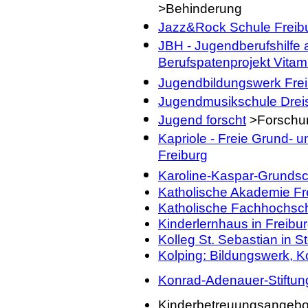
>Behinderung
Jazz&Rock Schule Freib
JBH - Jugendberufshilfe 
Berufspatenprojekt Vitam
Jugendbildungswerk Fre
Jugendmusikschule Drei
Jugend forscht
>Forschu
Kapriole - Freie Grund- 
Freiburg
Karoline-Kaspar-Grunds
Katholische Akademie Fr
Katholische Fachhochsch
Kinderlernhaus in Freibu
Kolleg St. Sebastian in S
Kolping: Bildungswerk, Ko
Konrad-Adenauer-Stiftung
Kinderbetreuungsangebo