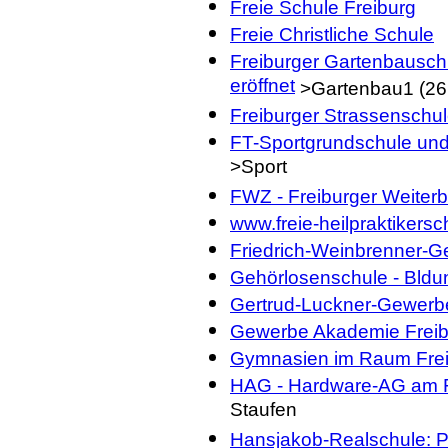
Freie Schule Freiburg
Freie Christliche Schule
Freiburger Gartenbausch
eröffnet
>Gartenbau1 (26
Freiburger Strassenschu
FT-Sportgrundschule und 
>Sport
FWZ - Freiburger Weiter
www.freie-heilpraktikersc
Friedrich-Weinbrenner-G
Gehörlosenschule - Bldu
Gertrud-Luckner-Gewerbe
Gewerbe Akademie Freib
Gymnasien im Raum Fre
HAG - Hardware-AG am F
Staufen
Hansjakob-Realschule: Ph