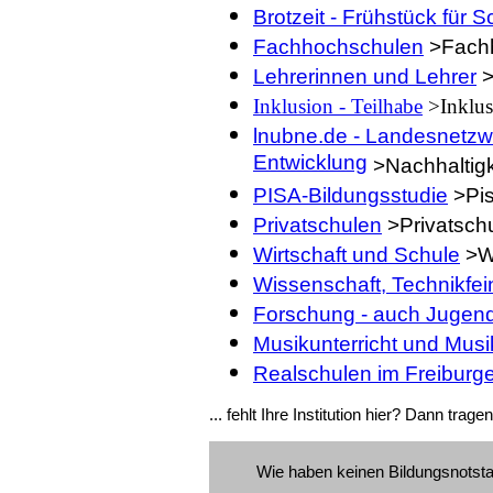
Brotzeit - Frühstück für S
Fachhochschulen
>Fach
Lehrerinnen und Lehrer
>
Inklusion - Teilhabe
>Inklus
lnubne.de - Landesnetzw
Entwicklung
>Nachhaltigk
PISA-Bildungsstudie
>Pi
Privatschulen
>Privatsch
Wirtschaft und Schule
>Wi
Wissenschaft, Technikfein
Forschung - auch Jugend
Musikunterricht und Musi
Realschulen im Freiburg
... fehlt Ihre Institution hier? Dann trage
Wie haben keinen Bildungsnotstan