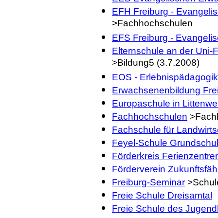
EFH Freiburg - Evangeli
>Fachhochschulen
EFS Freiburg - Evangeli
Elternschule an der Uni-F
>Bildung5 (3.7.2008)
EOS - Erlebnispädagogik
Erwachsenenbildung Fre
Europaschule in Littenwei
Fachhochschulen
>Fach
Fachschule für Landwirts
Feyel-Schule Grundschu
Förderkreis Ferienzentren
Förderverein Zukunftsfäh
Freiburg-Seminar
>Schul
Freie Schule Dreisamtal
Freie Schule des Jugendh