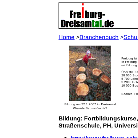
Home
>
Branchenbuch
>
Schu
Freiburg ist
In Freiburg
mit Bildung.
Über 90 00
28 000 Stu
5 700 Lehr
3 200 Hoch
10 000 Bes
Beamte, Fre
Bildung am 22.1.2007 im Dreisamtal:
Wieviele Baumstümpfe?
Bildung: Fortbildungskurse,
Straßenschule, PH, Universit