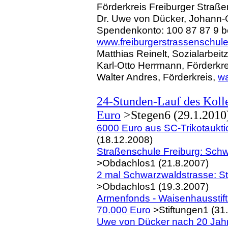
Förderkreis Freiburger Straß
Dr. Uwe von Dücker, Johann
Spendenkonto: 100 87 87 9 b
www.freiburgerstrassenschul
Matthias Reinelt, Sozialarbeit
Karl-Otto Herrmann, Förderkr
Walter Andres, Förderkreis,
wa
24-Stunden-Lauf des Kolle
Euro
>Stegen6 (29.1.2010
6000 Euro aus SC-Trikotaukti
(18.12.2008)
Straßenschule Freiburg: Schw
>Obdachlos1 (21.8.2007)
2 mal Schwarzwaldstrasse: St
>Obdachlos1 (19.3.2007)
Armenfonds -
Waisenhausstiftu
70.000 Euro
>Stiftungen1 (31
Uwe von Dücker nach 20 Jah