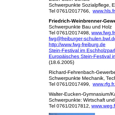
Schwerpunkte Sozialpflege, E
Tel 0761/2017766,
www.hls.f
Friedrich-Weinbrenner-Gew
Schwerpunkte Bau und Holz
Tel 0761/2017498,
www.fwg.fr
fwg@freiburger-schulen.bwl.d
http://www.fwg-freiburg.de
Stein-Festival im Eschholzpar
Europäisches Stein-Festival 
(18.6.2005)
Richard-Fehrenbach-Gewerb
Schwerpunkte Mechanik, Tec
Tel 0761/2017499,
www.rfg.f
Walter-Eucken-Gymnasium/K
Schwerpunkte: Wirtschaft und
Tel 0761/2017812,
www.weg.f