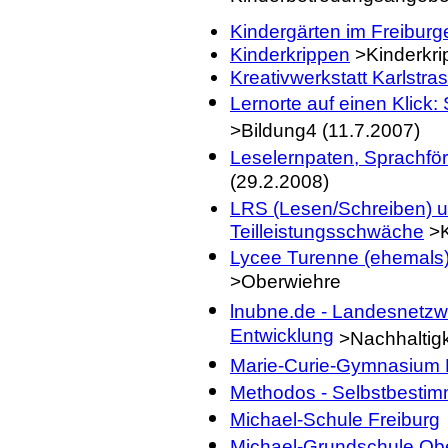
Kindergärten im Freiburg
Kinderkrippen
>Kinderkri
Kreativwerkstatt Karlstra
Lernorte auf einen Klick
>Bildung4 (11.7.2007)
Leselernpaten, Sprachfö
(29.2.2008)
LRS (Lesen/Schreiben) u
Teilleistungsschwäche
>K
Lycee Turenne (ehemals)
>Oberwiehre
lnubne.de - Landesnetzw
Entwicklung
>Nachhaltigk
Marie-Curie-Gymnasium 
Methodos - Selbstbestimm
Michael-Schule Freiburg
Michael-Grundschule Obe