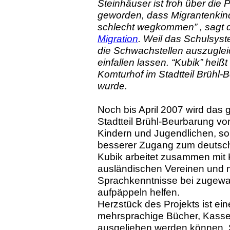
Steinhäuser ist froh über die Pi
geworden, dass Migrantenkin
schlecht wegkommen” , sagt d
Migration
. Weil das Schulsyste
die Schwachstellen auszugleic
einfallen lassen. “Kubik” heißt 
Komturhof im Stadtteil Brühl-
wurde.
Noch bis April 2007 wird das
Stadtteil Brühl-Beurbarung von
Kindern und Jugendlichen, son
besserer Zugang zum deutsch
Kubik arbeitet zusammen mit 
ausländischen Vereinen und m
Sprachkenntnisse bei zugewa
aufpäppeln helfen.
Herzstück des Projekts ist ei
mehrsprachige Bücher, Kasse
ausgeliehen werden können. 