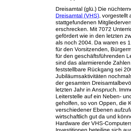
Dreisamtal (glü.) Die nüchter
Dreisamtal (VHS)
, vorgestellt
stattgefundenen Mitgliederve
erschrecken. Mit 7072 Unterr
gefördert wie in den letzten z
als noch 2004. Da waren es 
für den Vorsitzenden, Bürger
für den geschäftsführenden Le
sind das alarmierende Zahlen
feststellbare Rückgang sei 20
Jubiläumsaktivitäten nochmal
der gesamten Dreisamtalbev
letzten Jahr in Anspruch. Im
Leiterstelle auf ein Neben- u
geholfen, so von Oppen, die 
verschiedener Ebenen aufzuf
wirtschaftlich gut da und könn
Hardware der VHS-Computers
Investitionen beteilige sich 