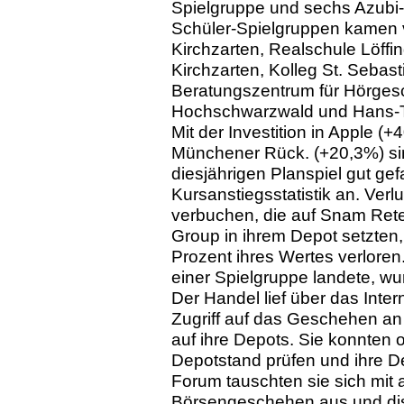
Spielgruppe und sechs Azubi-
Schüler-Spielgruppen kamen 
Kirchzarten, Realschule Löff
Kirchzarten, Kolleg St. Sebas
Beratungszentrum für Hörges
Hochschwarzwald und Hans-T
Mit der Investition in Apple (
Münchener Rück. (+20,3%) si
diesjährigen Planspiel gut gef
Kursanstiegsstatistik an. Ver
verbuchen, die auf Snam Ret
Group in ihrem Depot setzten,
Prozent ihres Wertes verloren
einer Spielgruppe landete, wu
Der Handel lief über das Inter
Zugriff auf das Geschehen a
auf ihre Depots. Sie konnten o
Depotstand prüfen und ihre 
Forum tauschten sie sich mit
Börsengeschehen aus und disk