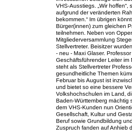
VHS-Ausstiegs. „Wir hoffen“, 
aufgrund der veränderten Ra
bekommen.“ Im übrigen könnte
Bürger(innen) zum gleichen P
teilnehmen. Neben von Oppen
Mitgliederversammlung Stegen
Stellvertreter. Beisitzer wurd
- neu - Maxi Glaser. Professo
Geschäftsführender Leiter im
steht als Stellvertreter Profe
gesundheitliche Themen küm
Februar bis August ist inzwisc
und bietet so eine bessere Ve
Volkshochschulen im Land, d
Baden-Württemberg mächtig sc
dem VHS-Kunden nun Orientie
Gesellschaft, Kultur und Gest
Beruf sowie Grundbildung un
Zuspruch fanden auf Anhieb d