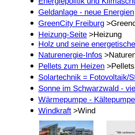
Energiepolitik und Klimasch
Geldanlage - neue Energien
GreenCity Freiburg
>Greenc
Heizung-Seite
>Heizung
Holz und seine energetisch
Naturenergie-Infos
>Naturen
Pellets zum Heizen
>Pellets
Solartechnik = Fotovoltaik
Sonne im Schwarzwald - viel
Wärmepumpe - Kältepumpe
Windkraft
>Wind
"Wir verbrenn