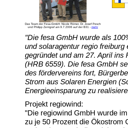
Das Team der Fesa-GmbH: Nicole Römer, Dr. Josef Pesch
und Philipp Zentgraf am 9.7.2006 auf der B31 -
mehr
"Die fesa GmbH wurde als 100%i
und solaragentur regio freiburg 
gegründet und am 27. April ins 
(HRB 6559). Die fesa GmbH setz
des fördervereins fort, Bürgerb
Strom aus Solaren Energien (S
Energieeinsparung zu realisiere
Projekt regiowind:
"Die regiowind GmbH wurde im 
zu je 50 Prozent die Ökostro