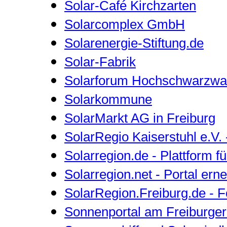
Solar-Café Kirchzarten
Solarcomplex GmbH
Solarenergie-Stiftung.de
Solar-Fabrik
Solarforum Hochschwarzwa
Solarkommune
SolarMarkt AG in Freiburg
SolarRegio Kaiserstuhl e.V.
Solarregion.de - Plattform 
Solarregion.net - Portal er
SolarRegion.Freiburg.de - Fo
Sonnenportal am Freiburge