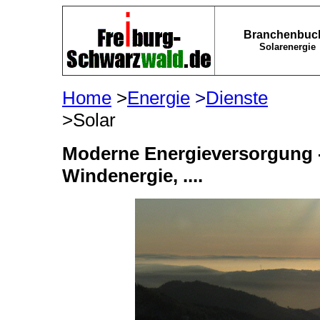
Branchenbuc
Solarenergie
Home
>
Energie
>
Dienste
>So
Moderne Energieversorgung - 
Windenergie, ....