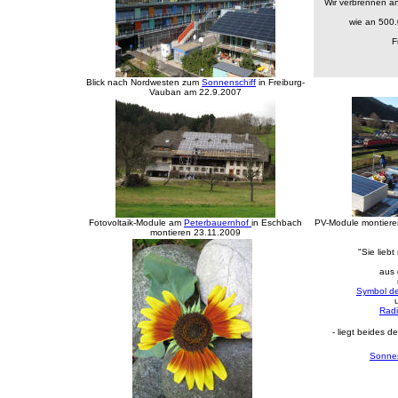
Wir verbrennen a
wie an 500
F
Blick nach Nordwesten zum
Sonnenschiff
in Freiburg-
Vauban am 22.9.2007
Fotovoltaik-Module am
Peterbauernhof
in Eschbach
PV-Module montiere
montieren 23.11.2009
"Sie liebt 
aus 
Symbol de
Radi
- liegt beides 
Sonne