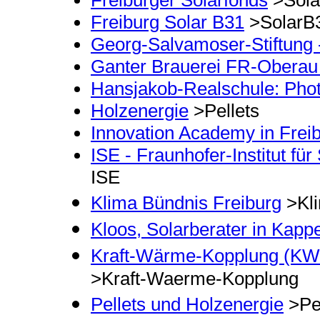
Freiburger Solarfonds
>Sola
Freiburg Solar B31
>SolarB
Georg-Salvamoser-Stiftung
Ganter Brauerei FR-Oberau
Hansjakob-Realschule: Photov
Holzenergie
>Pellets
Innovation Academy in Frei
ISE - Fraunhofer-Institut fü
ISE
Klima Bündnis Freiburg
>Kl
Kloos, Solarberater in Kappe
Kraft-Wärme-Kopplung (KW
>Kraft-Waerme-Kopplung
Pellets und Holzenergie
>Pel