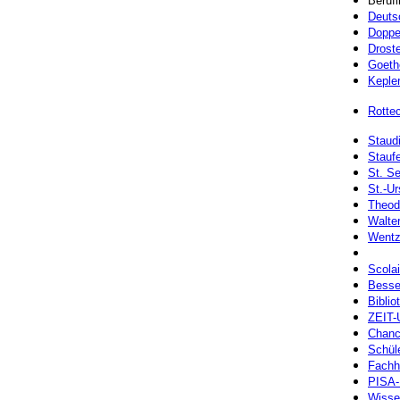
Beruf
Deuts
Doppe
Drost
Goeth
Keple
Rotte
Staud
Stauf
St. Se
St.-U
Theod
Walte
Wentz
Scola
Besse
Biblio
ZEIT-U
Chanc
Schül
Fachh
PISA-
Wissen