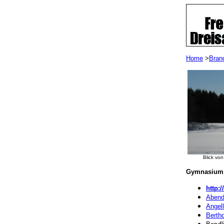
Home
>
Bran
Blick vo
Gymnasium, 
http:
Abend
Angell
Berth