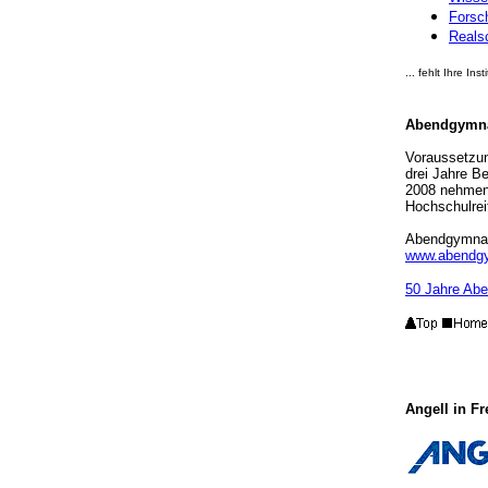
Forsc
Reals
... fehlt Ihre In
Abendgymna
Voraussetzu
drei Jahre Be
2008 nehmen 
Hochschulrei
Abendgymnas
www.abendgy
50 Jahre Abe
Angell in F