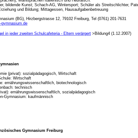
sprachen); Wahlsprachen Italienisch und Hebräisch.
r, bildende Kunst; Schach-AG, Wintersport; Schüler als Streitschlichter, Pate
Erziehung und Bildung; Mittagessen, Hausaufgabenbetreuung
nasium (BG), Hirzbergstrasse 12,
79102 Freiburg, Tel (0761) 201-7631
d-gymnasium.de
 in jeder zweiten Schulcafeteria - Eltern verärgert
>Bildung4 (1.12.2007)
Gymnasien
mie (privat): sozialpädagogisch, Wirtschaft
hule: Wirtschaft
e: ernährungswissenschaftlich, biotechnologisch
enbach: technisch
rivat): ernährungswissenschaftlich, sozialpädagogisch
en-Gymnasium: kaufmännisch
anzösisches Gymnasium Freiburg