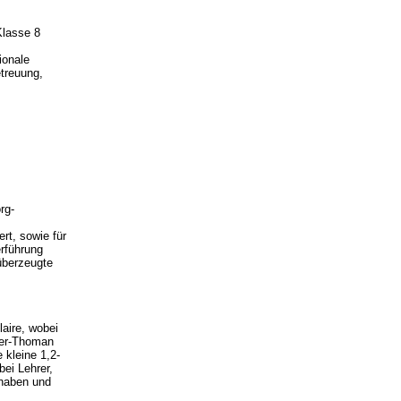
Klasse 8
ionale
etreuung,
rg-
rt, sowie für
erführung
 überzeugte
aire, wobei
nder-Thoman
 kleine 1,2-
bei Lehrer,
 haben und