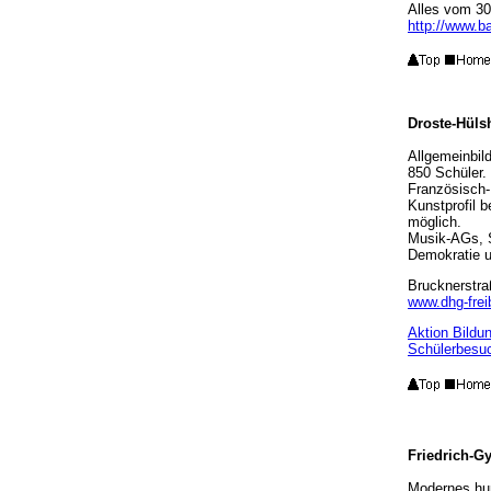
Alles vom 30
http://www.b
Droste-Hül
Allgemeinbil
850 Schüler.
Französisch-E
Kunstprofil b
möglich.
Musik-AGs, 
Demokratie u
Brucknerstra
www.dhg-frei
Aktion Bildu
Schülerbesu
Friedrich-
Modernes hu