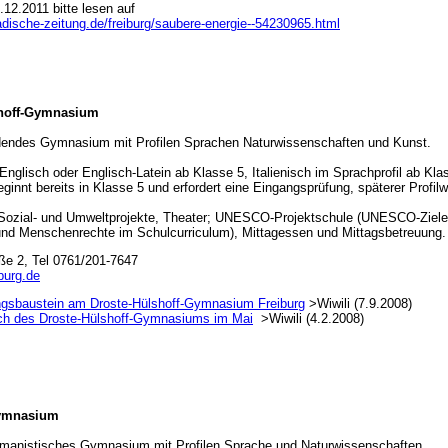
.12.2011 bitte lesen auf
adische-zeitung.de/freiburg/saubere-energie--54230965.html
shoff-Gymnasium
dendes Gymnasium mit Profilen Sprachen Naturwissenschaften und Kunst.
nglisch oder Englisch-Latein ab Klasse 5, Italienisch im Sprachprofil ab Kla
eginnt bereits in Klasse 5 und erfordert eine Eingangsprüfung, späterer Profilw
Sozial- und Umweltprojekte, Theater; UNESCO-Projektschule (UNESCO-Ziele
nd Menschenrechte im Schulcurriculum), Mittagessen und Mittagsbetreuung.
ße 2, Tel 0761/201-7647
burg.de
ngsbaustein am Droste-Hülshoff-Gymnasium Freiburg
>Wiwili (7.9.2008)
ch des Droste-Hülshoff-Gymnasiums im Mai
>Wiwili (4.2.2008)
Gymnasium
manistisches Gymnasium mit Profilen Sprache und Naturwissenschaften.