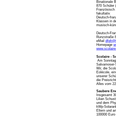
Binationale 
870 Schüler (
Französisch 
fakultativ.
Deutsch-franz
Klassen in d
musisch-küns
Deutsch-Fr
Runzstraße 8
eMail
dfgfr@
Homepage
w
www.scolaire
Scolaire - 
Am Sonntag, 
Salvamoser-S
Wir, die Scol
Eolécole, ei
unserer Schü
die Preisrich
Alles vom 22
Saubere Ene
Insgesamt 30
Lilian Schus
und dem Phys
kWp-Solaranl
Eltern und a
100000 Euro 