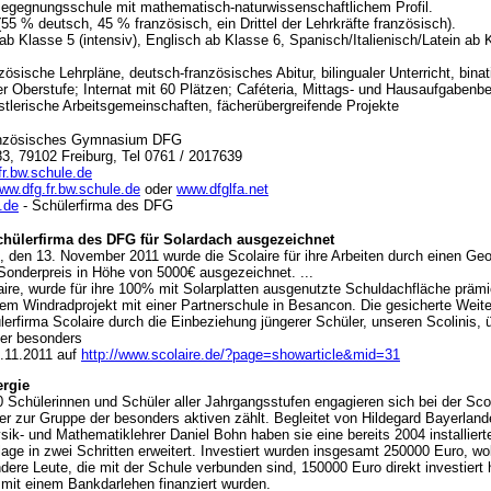
Begegnungsschule mit mathematisch-naturwissenschaftlichem Profil.
55 % deutsch, 45 % französisch, ein Drittel der Lehrkräfte französisch).
ab Klasse 5 (intensiv), Englisch ab Klasse 6, Spanisch/Italienisch/Latein ab 
ösische Lehrpläne, deutsch-französisches Abitur, bilingualer Unterricht, binat
er Oberstufe; Internat mit 60 Plätzen; Caféteria, Mittags- und Hausaufgabenb
tlerische Arbeitsgemeinschaften, fächerübergreifende Projekte
anzösisches Gymnasium DFG
3, 79102 Freiburg, Tel 0761 / 2017639
fr.bw.schule.de
ww.dfg.fr.bw.schule.de
oder
www.dfglfa.net
.de
- Schülerfirma des DFG
Schülerfirma des DFG für Solardach ausgezeichnet
den 13. November 2011 wurde die Scolaire für ihre Arbeiten durch einen Geo
onderpreis in Höhe von 5000€ ausgezeichnet. ...
aire, wurde für ihre 100% mit Solarplatten ausgenutzte Schuldachfläche prämie
nem Windradprojekt mit einer Partnerschule in Besancon. Die gesicherte Weit
lerfirma Scolaire durch die Einbeziehung jüngerer Schüler, unseren Scolinis,
ter besonders
.11.2011 auf
http://www.scolaire.de/?page=showarticle&mid=31
rgie
 Schülerinnen und Schüler aller Jahrgangsstufen engagieren sich bei der Scol
ter zur Gruppe der besonders aktiven zählt. Begleitet von Hildegard Bayerla
ik- und Mathematiklehrer Daniel Bohn haben sie eine bereits 2004 installierte
age in zwei Schritten erweitert. Investiert wurden insgesamt 250000 Euro, wo
ndere Leute, die mit der Schule verbunden sind, 150000 Euro direkt investiert
mit einem Bankdarlehen finanziert wurden.