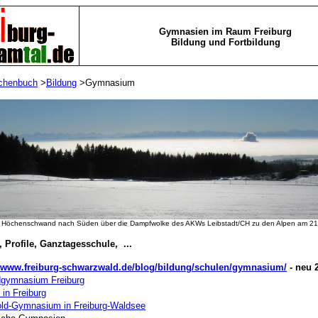
Gymnasien im Raum Freiburg
Bildung und Fortbildung
chenbuch
>
Bildung
>Gymnasium
n Höchenschwand nach Süden über die Dampfwolke des AKWs Leibstadt/CH zu den Alpen am 2
Profile, Ganztagesschule, ...
//www.freiburg-schwarzwald.de/blog/bildung/schulen/gymnasium/
- neu 
gymnasium Freiburg
 in Freiburg
old-Gymnasium in Freiburg-Waldsee