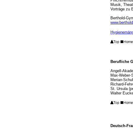
Pflichtfremd
Musik, Theate
Vorträge zu 
Berthold-Gym
www.berthol
Hygienemängel
Berufliche 
Angell-Akade
Max-Weber-Sc
Merian-Schul
Richard-Fehr
St. Ursula (p
Walter Euck
Deutsch-Fr