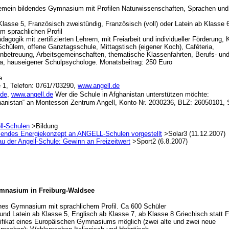
gemein bildendes Gymnasium mit Profilen Naturwissenschaften, Sprachen und
Klasse 5, Französisch zweistündig, Französisch (voll) oder Latein ab Klasse 
m sprachlichen Profil
agogik mit zertifizierten Lehrern, mit Freiarbeit und individueller Förderung,
chülern, offene Ganztagsschule, Mittagstisch (eigener Koch), Caféteria,
betreuung, Arbeitsgemeinschaften, thematische Klassenfahrten, Berufs- un
ka, hauseigener Schulpsychologe. Monatsbeitrag: 250 Euro
e
 1, Telefon: 0761/703290,
www.angell.de
.de
,
www.angell.de
Wer die Schule in Afghanistan unterstützen möchte:
anistan“ an Montessori Zentrum Angell, Konto-Nr. 2030236, BLZ: 26050101,
ll-Schulen
>Bildung
sendes Energiekonzept an ANGELL-Schulen vorgestellt
>Solar3 (11.12.2007)
au der Angell-Schule: Gewinn an Freizeitwert
>Sport2 (6.8.2007)
mnasium in Freiburg-Waldsee
es Gymnasium mit sprachlichem Profil. Ca 600 Schüler
und Latein ab Klasse 5, Englisch ab Klasse 7, ab Klasse 8 Griechisch statt 
tifikat eines Europäischen Gymnasiums möglich (zwei alte und zwei neue