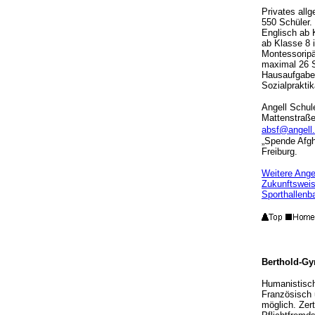
Privates all
550 Schüler.
Englisch ab 
ab Klasse 8 i
Montessoripäd
maximal 26 S
Hausaufgaben
Sozialprakti
Angell Schul
Mattenstraße
absf@angell
„Spende Afgh
Freiburg.
Weitere Ange
Zukunftswei
Sporthallenb
Berthold-Gy
Humanistisch
Französisch 
möglich. Zer