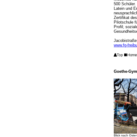
500 Schüler.
Latein und E
neusprachlich
Zertifikat d
Pilotschule 
Profil; sozi
Gesundheitse
Jacobistraße
www.fg-freib
Goethe-Gym
Blick nach Ost