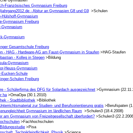
liche Gymnasien
ch-Französisches Gymnasium Freiburg
ljahrgang2012.de - Abitur an Gymnasien G8 und G9
>Schulen
e-Hülshoff-Gymnasium
e-Gymnasium Freiburg
r-Gymnasium
ck-Gymnasium
inger Gesamtschule Freiburg
en - HAG - Hardware-AG am Faust-Gymnasium in Staufen
>HAG-Staufen
bastian - Kolleg in Stegen
>Bildung
rsula-Gymnasium
or-Heuss-Gymnasium
r-Eucken-Schule
inger-Schulen Freiburg
ire - Schülerfirma des DFG für Solardach ausgezeichnet
>Gymnasium (22.11.
r ha
>OmaOpa (30.1.2010)
thek - Stadtbibliothek
>Bibliothek
nterrichtsmaterial zur Studien- und Berufsorientierung gratis
>Berufspaten (1
enungleichheit Gymnasium im ländlichen Raum
>Schulen3 (18.4.2008)
er am Gymnasium von Freizeitgesellschaft überfordert?
>Schulen3 (22.2.2008
ochschulen
>Fachhochschulen
Bildungsstudie
>Pisa
schaft, Technikfeindlichkeit, Physik
>Science