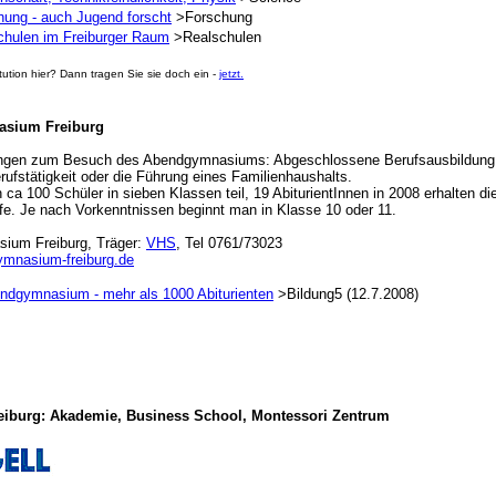
hung - auch Jugend forscht
>Forschung
chulen im Freiburger Raum
>Realschulen
stitution hier? Dann tragen Sie sie doch ein -
jetzt.
sium Freiburg
ngen zum Besuch des Abendgymnasiums: Abgeschlossene Berufsausbildung
rufstätigkeit oder die Führung eines Familienhaushalts.
ca 100 Schüler in sieben Klassen teil, 19 AbiturientInnen in 2008 erhalten di
fe. Je nach Vorkenntnissen beginnt man in Klasse 10 oder 11.
ium Freiburg, Träger:
VHS
, Tel 0761/73023
mnasium-freiburg.de
ndgymnasium - mehr als 1000 Abiturienten
>Bildung5 (12.7.2008)
reiburg: Akademie, Business School, Montessori Zentrum