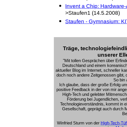
Invent a Chip: Hardware
>Staufen1 (14.5.2008)
Staufen - Gymnasium: KI
Träge, technologiefeindl
unserer El
"Mit tollen Gesprächen über Erfinde
Deutschland und einem koreanisch
aktueller Blog im Internet, schneller ka
doch noch andere Zeitgenossen gibt, d
So bin a
Ich glaube, dass der große Erfolg u
positive Feedback in der von mir ang
High-Tech und gelebter Mitmenschl
Förderung bei Jugendlichen, ver
Technologieverständnis, kommt in e
Gesellschaft, geprägt auch durch M
Be
Winfried Sturm von der
High-Tech-Tü