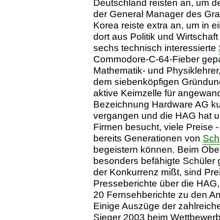
Deutschland reisten an, um de
der General Manager des Gra
Korea reiste extra an, um in 
dort aus Politik und Wirtschaf
sechs technisch interessierte
Commodore-C-64-Fieber gepack
Mathematik- und Physiklehrer
dem siebenköpfigen Gründungs
aktive Keimzelle für angewan
Bezeichnung Hardware AG kur
vergangen und die HAG hat unzä
Firmen besucht, viele Preise 
bereits Generationen von
Sch
begeistern können. Beim Obers
besonders befähigte Schüler 
der Konkurrenz mißt, sind Pre
Presseberichte über die HAG
20 Fernsehberichte zu den A
Einige Auszüge der zahlreich
Sieger 2003 beim Wettbewerb