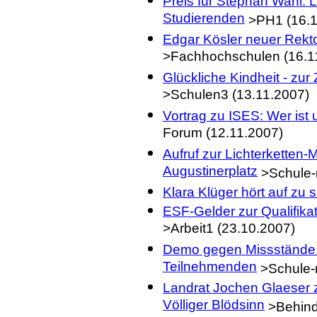
Preis für Stephan Wahl: L
Studierenden
>PH1 (16.1
Edgar Kösler neuer Rekt
>Fachhochschulen (16.1
Glückliche Kindheit - zu
>Schulen3 (13.11.2007)
Vortrag zu ISES: Wer is
Forum (12.11.2007)
Aufruf zur Lichterkette
Augustinerplatz
>Schule-m
Klara Klüger hört auf zu 
ESF-Gelder zur Qualifik
>Arbeit1 (23.10.2007)
Demo gegen Missstände 
Teilnehmenden
>Schule-m
Landrat Jochen Glaeser 
Völliger Blödsinn
>Behind