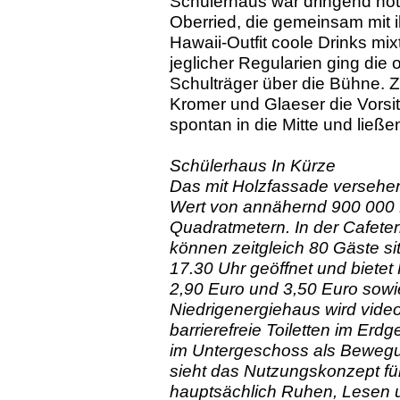
Schülerhaus war dringend not
Oberried, die gemeinsam mit i
Hawaii-Outfit coole Drinks mix
jeglicher Regularien ging die
Schulträger über die Bühne. 
Kromer und Glaeser die Vors
spontan in die Mitte und ließ
Schülerhaus In Kürze
Das mit Holzfassade versehen
Wert von annähernd 900 000 E
Quadratmetern. In der Cafeter
können zeitgleich 80 Gäste si
17.30 Uhr geöffnet und biete
2,90 Euro und 3,50 Euro sowi
Niedrigenergiehaus wird vide
barrierefreie Toiletten im E
im Untergeschoss als Bewegun
sieht das Nutzungskonzept f
hauptsächlich Ruhen, Lesen u