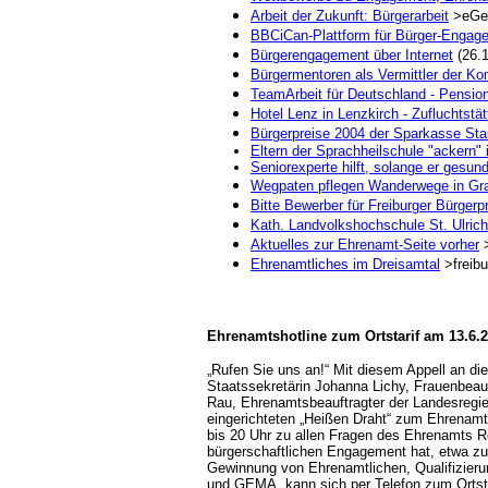
Arbeit der Zukunft: Bürgerarbeit
>eGem
BBCiCan-Plattform für Bürger-Engage
Bürgerengagement über Internet
(26.1
Bürgermentoren als Vermittler der 
TeamArbeit für Deutschland - Pensionä
Hotel Lenz in Lenzkirch - Zufluchtstä
Bürgerpreise 2004 der Sparkasse Stau
Eltern der Sprachheilschule "ackern" i
Seniorexperte hilft, solange er gesund
Wegpaten pflegen Wanderwege in Gra
Bitte Bewerber für Freiburger Bürgerp
Kath. Landvolkshochschule St. Ulrich
Aktuelles zur Ehrenamt-Seite vorher
>
Ehrenamtliches im Dreisamtal
>freibu
Ehrenamtshotline zum Ortstarif am 13.6.
„Rufen Sie uns an!“ Mit diesem Appell an d
Staatssekretärin Johanna Lichy, Frauenbeau
Rau, Ehrenamtsbeauftragter der Landesregi
eingerichteten „Heißen Draht“ zum Ehrenam
bis 20 Uhr zu allen Fragen des Ehrenamts 
bürgerschaftlichen Engagement hat, etwa zum
Gewinnung von Ehrenamtlichen, Qualifizierun
und GEMA, kann sich per Telefon zum Ortsta