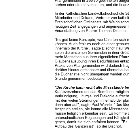
Pfarrgemeinden in Seelsorgeeinheiten aufgehe
stehen oder die sie verlassen, und die finan
In der Katholischen Landvolkshochschule St.
Mitarbeiter und Dekane, Vertreter von kathol
Erzbischöflichen Ordinariats mit Weihbischo
heutigen Zeit angegangen und angemessen b
Veranstaltung von Pfarrer Thomas Dietrich.
"Es gibt keine Konzepte, wie Christen sich 
können. Auch fehlt es noch an einer genaue
innerhalb der Kirche", sagte Bischof Paul We
seien die einzelnen Gemeinden in ihrer Grö
mehr Menschen aus ihrer eigentlichen Pfarrz
Glaubensausübung ihren Bedürfnissen entspr
Praxis von Pfarrgemeinden wird dadurch frag
darüber hinaus erreichbare und überschaubar
die Eucharistie nicht übergangen werden dürf
Grunde genommen bedeutet.
"Die Kirche kann nicht alle Missstände b
Kräfteverzehrend sei das Bemühen, möglichs
Verkündigung, Liturgie und Diakonie aufrech
mit den vielen Strömungen innerhalb der plu
darin aber auf", sagte Paul Wehrle. "Das läss
Anspruch stellen, sie könne alle Missständ
müsse lediglich erkennbar sein. Es komme d
unterschiedlichen Begabungen und Fähigke
geben, damit sie sich entfalten können. "Es is
Aufbau des Ganzen ist", so der Bischof.