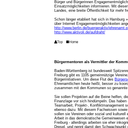
Bürger und Bürgerinnen Engagementmöglichke
Einsatzmöglichkeiten informieren. Mit dieser
Landes, eine breite Öffentlichkeit für mehr 
Schon länger etabliert hat sich in Hamburg »
über Internet Engagementmöglichkeiten ang
http://www.berlin.de/buergeraktiv/ehrenamt.
http://www.aktivoli.de/aufdraht/
Bürgermentoren als Vermittler der Kom
Baden-Württemberg ist bundesweit Spitzenrei
Freiburg gibt es 1105 gemeinnützige Vereine
Bürgerinitiativen. Um diese Flut des
Bürgers
Ehrenamtlichen heute heißt, besser zu koord
zusammen mit den Kommunen so genannte 
Sie sollen Projekten auf die Beine helfen, 
Finanzlage vor sich hindümpeln. Das haben di
Teamarbeit, Projekt-, Konfliktmanagement s
ebenso dazu. Mit diesem Fachwissen sowie
sollen sie Vereinen oder sozial und kulturel
Arbeit in das demokratische Gemeinwesen ein
Freiburg - allerdings arbeiten sie eher inkog
Dresel, und nennt damit den Schwachpunkt