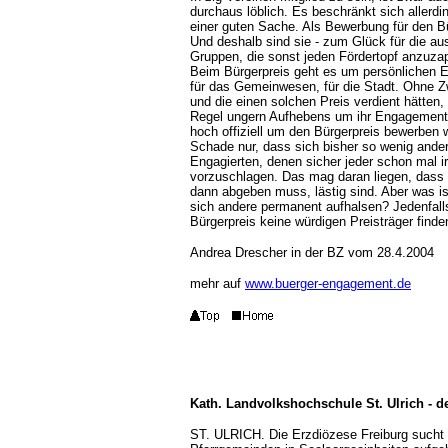
durchaus löblich. Es beschränkt sich allerdi
einer guten Sache. Als Bewerbung für den Bü
Und deshalb sind sie - zum Glück für die a
Gruppen, die sonst jeden Fördertopf anzuzap
Beim Bürgerpreis geht es um persönlichen Ei
für das Gemeinwesen, für die Stadt. Ohne Zwei
und die einen solchen Preis verdient hätten, 
Regel ungern Aufhebens um ihr Engagement, we
hoch offiziell um den Bürgerpreis bewerben
Schade nur, dass sich bisher so wenig ande
Engagierten, denen sicher jeder schon mal i
vorzuschlagen. Das mag daran liegen, dass 
dann abgeben muss, lästig sind. Aber was is
sich andere permanent aufhalsen? Jedenfalls
Bürgerpreis keine würdigen Preisträger finde
Andrea Drescher
in der BZ vom 28.4.2004
mehr auf
www.buerger-engagement.de
Kath. Landvolkshochschule St. Ulrich - 
ST. ULRICH. Die Erzdiözese Freiburg sucht 