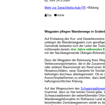
BZ vom 24.5.2004
Mehr zur Sprachheilschule FR
>Bildung
Wegpaten pflegen Wanderwege in Grafen
Auf Einladung des Kur- und Gewerbevereins 
unlängst die Wanderwegpaten zum gesellig
Gemeinde bedankte sich der Leiter der Touris
mittlerweile bereits
drei Jahre währendes 
mit der Nachbargemeinde Ühlingen-Birkendo
Dass die Wegpaten die Betreuung ihres Weg
Verbesserungshinweise, die in die Zusammen
oder anderen Baumstumpf am Rand eines Wa
Hinweisschildern, neue Standorte für Sitzb
befestigen durchaus überlegenswert. Ob es d
Aussichtsplattformen zu errichten, dazu beda
haftungsrechtlichen Klärung.
Auf das Wegesystem des
Schwarzwaldvere
Grammel, dass es hier keinen Grund gebe, s
Schwarzwaldverein die weiterführenden Orts
Wanderwegphilosophie im Rothauser Land au
bestehenden Zentralwegweisern würde es be