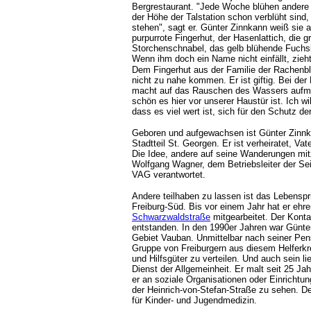
Bergrestaurant. "Jede Woche blühen andere
der Höhe der Talstation schon verblüht sind,
stehen", sagt er. Günter Zinnkann weiß sie 
purpurrote Fingerhut, der Hasenlattich, die 
Storchenschnabel, das gelb blühende Fuchs
Wenn ihm doch ein Name nicht einfällt, zi
Dem Fingerhut aus der Familie der Rachenblü
nicht zu nahe kommen. Er ist giftig. Bei de
macht auf das Rauschen des Wassers aufme
schön es hier vor unserer Haustür ist. Ich 
dass es viel wert ist, sich für den Schutz der
Geboren und aufgewachsen ist Günter Zinnkan
Stadtteil St. Georgen. Er ist verheiratet, V
Die Idee, andere auf seine Wanderungen mi
Wolfgang Wagner, dem Betriebsleiter der Sei
VAG verantwortet.
Andere teilhaben zu lassen ist das Lebensp
Freiburg-Süd. Bis vor einem Jahr hat er ehr
Schwarzwaldstraße
mitgearbeitet. Der Kontak
entstanden. In den 1990er Jahren war Günt
Gebiet Vauban. Unmittelbar nach seiner Pen
Gruppe von Freiburgern aus diesem Helferkrei
und Hilfsgüter zu verteilen. Und auch sein l
Dienst der Allgemeinheit. Er malt seit 25 Ja
er an soziale Organisationen oder Einrichtung
der Heinrich-von-Stefan-Straße zu sehen. Der
für Kinder- und Jugendmedizin.