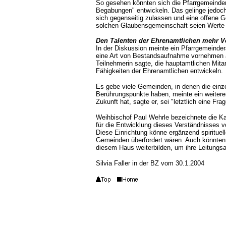
So gesehen könnten sich die Pfarrgemeinden 
Begabungen" entwickeln. Das gelinge jedoc
sich gegenseitig zulassen und eine offene 
solchen Glaubensgemeinschaft seien Werte w
Den Talenten der Ehrenamtlichen mehr V
In der Diskussion meinte ein Pfarrgemeindera
eine Art von Bestandsaufnahme vornehmen als
Teilnehmerin sagte, die hauptamtlichen Mitar
Fähigkeiten der Ehrenamtlichen entwickeln.
Es gebe viele Gemeinden, in denen die ein
Berührungspunkte haben, meinte ein weiterer
Zukunft hat, sagte er, sei "letztlich eine F
Weihbischof Paul Wehrle bezeichnete die Kat
für die Entwicklung dieses Verständnisses 
Diese Einrichtung könne ergänzend spirituel
Gemeinden überfordert wären. Auch könnten 
diesem Haus weiterbilden, um ihre Leitungs
Silvia Faller in der BZ vom 30.1.2004