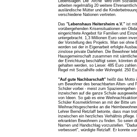
Lebenslagen. Die "Arche" wird vom Sozialdie
arbeiten regelmäßig 20 weitere Ehrenamtlich
ausländische Mütter und die Kinderbetreuung
verschiedene Nationen vertreten.
Das
"Lebenshaus Heitersheim e.V."
ist mi
vorübergehenden Krisensituationen ein Obda
eingerichtete Angebot für Familien und Einz
untergebracht. 1,3 Millionen Euro seien inv
der Vorstellung des Projekts. Man sei ohne
worden sei der in Eigenarbeit erfolgte Aus
zinslose private Darlehen. Die Bewohner lebt
Hausgemeinschaft zusammen mit sämtlichen 
der Einrichtung beschäftigt seien, könnten 
gehalten werden, so Lieser. 485 Euro zahlen
Regel mit Sozialhilfe oder Wohngeld. 250 Eu
"Auf gute Nachbarschaft"
heißt das Motto i
um Bewohner des benachbarten Alten- und 
Schüler vorbei - meist zum Spazierengehen 
inzwischen auf die ganze Schule ausgeweite
von Ideen. So gab es eine Weihnachtsakti
Schüler Kosmetikfirmen an mit der Bitte um
Weihnachtsgeschenke an die Heimbewohner
Lehrer Bernd Retzlaff betonte, dass man tro
inzwischen ein herzliches Verhältnis pflege.
erkrankten Bewohnern zu finden. So seien d
Namen und Handschlag vorzustellen. "Dadur
verbessert", würdigte Retzlaff. Er konnte