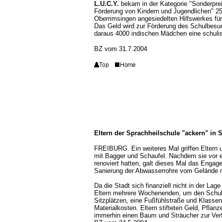
L.U.C.Y.
bekam in der Kategorie "Sonderpre
Förderung von Kindern und Jugendlichen" 250 
Oberrimsingen angesiedelten Hilfswerkes fü
Das Geld wird zur Förderung des Schulbesu
daraus 4000 indischen Mädchen eine schulis
BZ vom 31.7.2004
Eltern der Sprachheilschule "ackern" in S
FREIBURG. Ein weiteres Mal griffen Eltern u
mit Bagger und Schaufel. Nachdem sie vor e
renoviert hatten, galt dieses Mal das Engag
Sanierung der Abwasserrohre vom Gelände m
Da die Stadt sich finanziell nicht in der Lag
Eltern mehrere Wochenenden, um den Schulga
Sitzplätzen, eine Fußfühlstraße und Klassen
Materialkosten. Eltern stifteten Geld, Pflan
immerhin einen Baum und Sträucher zur Ver