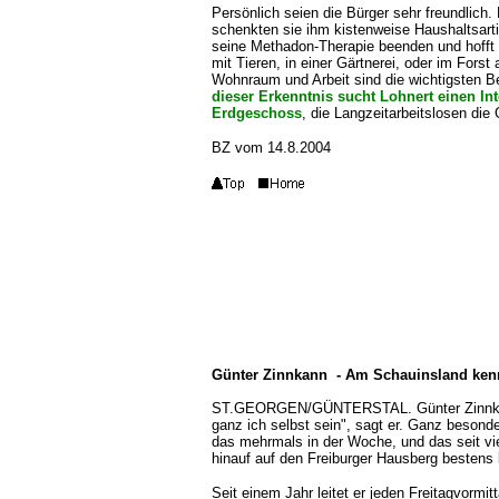
Persönlich seien die Bürger sehr freundlich.
schenkten sie ihm kistenweise Haushaltsarti
seine Methadon-Therapie beenden und hofft a
mit Tieren, in einer Gärtnerei, oder im Forst
Wohnraum und Arbeit sind die wichtigsten B
dieser Erkenntnis sucht Lohnert einen In
Erdgeschoss
, die Langzeitarbeitslosen die
BZ vom 14.8.2004
Günter Zinnkann - Am Schauinsland kenn
ST.GEORGEN/GÜNTERSTAL. Günter Zinnkann i
ganz ich selbst sein", sagt er. Ganz besond
das mehrmals in der Woche, und das seit vi
hinauf auf den Freiburger Hausberg bestens
Seit einem Jahr leitet er jeden Freitagvormi