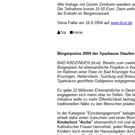
Wer freitags mit Günter Zinnkann wandern wi
Die Teilnahme kostet 19.50 Euro. Darin entha
die Einkehr im Bergrestaurant
Silvia Faller am 16.8.2004 auf
www.bzol.de
Bürgerpreise 2004 der Sparkasse Staufen-
BAD KROZINGEN (hcw). Bereits zum zweiten
Bürgerpreis für ehrenamtliche Projekte in ih
Im Rahmen einer Feier im Bad Krozinger Kur
Krozingen, Heitersheim, Sulzburg und Breisa
Sparkasse gestiftete Geldpreise entgegen
Es gebe 22 Millionen Ehrenamtliche in Deu
engagierten sich meist eher im Stillen. D
Initiative wolle zu mehr Öffentlichkeit beitr
traditionellen Nähe zu den Menschen prädest
In der Kategorie "Einzelengagement" belegt
erhielt dafür einen Gutschein und einen Blum
Kinderhort "Arche"
ehrenamtlich mit und da
Katholischer Frauen hervorhob, jeden Morgen
Kindern noch einmal die Hausaufgaben durch 