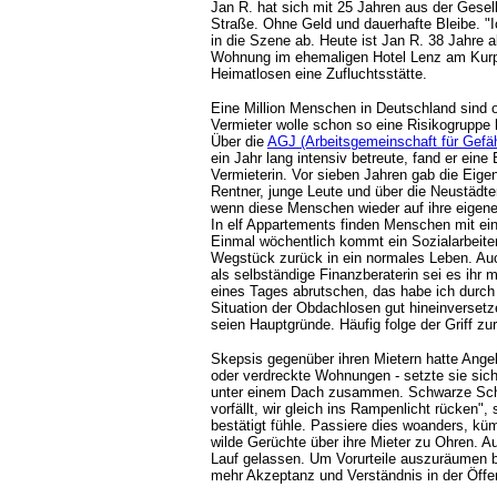
Jan R. hat sich mit 25 Jahren aus der Gesell
Straße. Ohne Geld und dauerhafte Bleibe. "
in die Szene ab. Heute ist Jan R. 38 Jahre al
Wohnung im ehemaligen Hotel Lenz am Kurpa
Heimatlosen eine Zufluchtsstätte.
Eine Million Menschen in Deutschland sind
Vermieter wolle schon so eine Risikogruppe 
Über die
AGJ (Arbeitsgemeinschaft für Gefä
ein Jahr lang intensiv betreute, fand er eine
Vermieterin. Vor sieben Jahren gab die Eigen
Rentner, junge Leute und über die Neustädt
wenn diese Menschen wieder auf ihre eigen
In elf Appartements finden Menschen mit ei
Einmal wöchentlich kommt ein Sozialarbeiter
Wegstück zurück in ein normales Leben. Auch
als selbständige Finanzberaterin sei es ihr 
eines Tages abrutschen, das habe ich durch m
Situation der Obdachlosen gut hineinversetz
seien Hauptgründe. Häufig folge der Griff zu
Skepsis gegenüber ihren Mietern hatte Angeli
oder verdreckte Wohnungen - setzte sie sich 
unter einem Dach zusammen. Schwarze Schaf
vorfällt, wir gleich ins Rampenlicht rücken",
bestätigt fühle. Passiere dies woanders, k
wilde Gerüchte über ihre Mieter zu Ohren. A
Lauf gelassen. Um Vorurteile auszuräumen be
mehr Akzeptanz und Verständnis in der Öffent