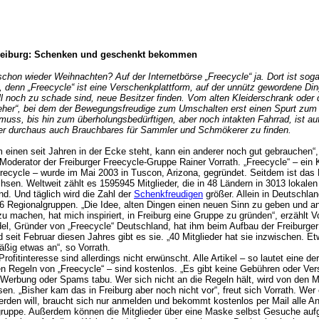
Freiburg: Schenken und geschenkt bekommen
schon wieder Weihnachten? Auf der Internetbörse „Freecycle“ ja. Dort ist sog
 denn „Freecycle“ ist eine Verschenkplattform, auf der unnütz gewordene Ding
l noch zu schade sind, neue Besitzer finden. Vom alten Kleiderschrank oder
eher“, bei dem der Bewegungsfreudige zum Umschalten erst einen Spurt zum
muss, bis hin zum überholungsbedürftigen, aber noch intakten Fahrrad, ist au
er durchaus auch Brauchbares für Sammler und Schmökerer zu finden.
 einen seit Jahren in der Ecke steht, kann ein anderer noch gut gebrauchen“,
Moderator der Freiburger Freecycle-Gruppe Rainer Vorrath. „Freecycle“ – ein 
 recycle – wurde im Mai 2003 in Tuscon, Arizona, gegründet. Seitdem ist das
sen. Weltweit zählt es 1595945 Mitglieder, die in 48 Ländern in 3013 lokale
ind. Und täglich wird die Zahl der
Schenkfreudigen
größer. Allein in Deutschlan
6 Regionalgruppen. „Die Idee, alten Dingen einen neuen Sinn zu geben und a
u machen, hat mich inspiriert, in Freiburg eine Gruppe zu gründen“, erzählt Vo
l, Gründer von „Freecycle“ Deutschland, hat ihm beim Aufbau der Freiburger
 seit Februar diesen Jahres gibt es sie. „40 Mitglieder hat sie inzwischen. Etw
äßig etwas an“, so Vorrath.
Profitinteresse sind allerdings nicht erwünscht. Alle Artikel – so lautet eine der
len Regeln von „Freecycle“ – sind kostenlos. „Es gibt keine Gebühren oder Ve
Werbung oder Spams tabu. Wer sich nicht an die Regeln hält, wird von den 
n. „Bisher kam das in Freiburg aber noch nicht vor“, freut sich Vorrath. Wer 
erden will, braucht sich nur anmelden und bekommt kostenlos per Mail alle A
gruppe. Außerdem können die Mitglieder über eine Maske selbst Gesuche auf