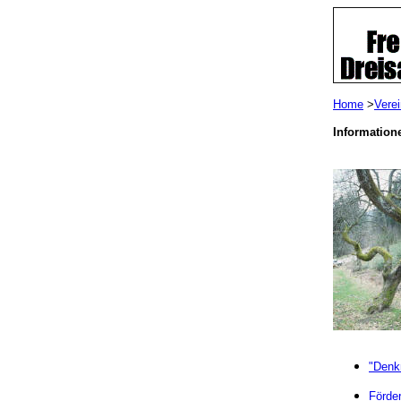
Home
>
Vere
Information
"Denkm
Förder