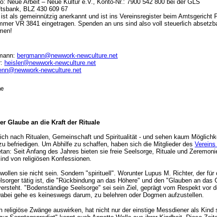
: Neue Arbeit – Neue Kultur e.V., Konto-Nr.: 7900 542 800 bei der GLS
tsbank, BLZ 430 609 67
ist als gemeinnützig anerkannt und ist ins Vereinsregister beim Amtsgericht Fr
mmer VR 3841 eingetragen. Spenden an uns sind also voll steuerlich absetzb
men!
gmann:
bergmann@newwork-newculture.net
r:
heisler@newwork-newculture.net
enn@newwork-newculture.net
er Glaube an die Kraft der Rituale
ich nach Ritualen, Gemeinschaft und Spiritualität - und sehen kaum Möglichk
zu befriedigen. Um Abhilfe zu schaffen, haben sich die Mitglieder des
Vereins
n: Seit Anfang des Jahres bieten sie freie Seelsorge, Rituale und Zeremonie
ind von religiösen Konfessionen.
wollen sie nicht sein. Sondern "spirituell". Worunter Lupus M. Richter, der für
elsorger tätig ist, die "Rückbindung an das Höhere" und den "Glauben an das 
ersteht. "Bodenständige Seelsorge" sei sein Ziel, geprägt vom Respekt vor 
bei gehe es keineswegs darum, zu belehren oder Dogmen aufzustellen.
 religiöse Zwänge auswirken, hat nicht nur der einstige Messdiener als Kind s