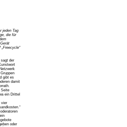
ar jeden Tag
e, die für
 dem
 Gerät
f „Freecycle“
 sagt der
Kunstwort
 Netzwerk
n Gruppen
d gibt es
nderen damit
rrath.
 Seite
a ein Drittel
 vier
rsandkosten.“
Moderatoren
ein
ngebote
geben oder