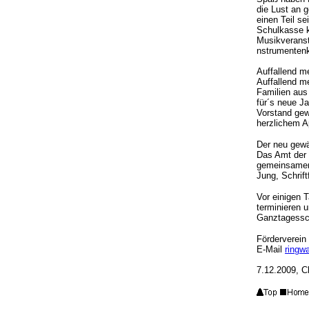
die Lust an 
einen Teil se
Schulkasse k
Musikveransta
nstrumentenk
Auffallend me
Auffallend m
Familien aus
für´s neue J
Vorstand gew
herzlichem A
Der neu gewä
Das Amt der 
gemeinsamer 
Jung, Schrif
Vor einigen 
terminieren 
Ganztagessch
Förderverein
E-Mail
ringw
7.12.2009,
C