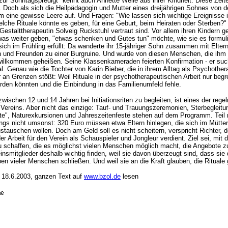
ur Sonntagspredigt" kennt auch Annette Welle aus ihrer Kindheit. Diese Zeit
i. Doch als sich die Heilpädagogin und Mutter eines dreijährigen Sohnes von d
am eine gewisse Leere auf. Und Fragen: "Wie lassen sich wichtige Ereignisse
lche Rituale könnte es geben, für eine Geburt, beim Heiraten oder Sterben?"
Gestalttherapeutin Solveig Ruckstuhl vertraut sind. Vor allem ihren Kindern g
was weiter geben, "etwas schenken und Gutes tun" möchte, wie sie es formulie
ich im Frühling erfüllt: Da wanderte ihr 15-jähriger Sohn zusammen mit Eltern
in und Freunden zu einer Burgruine. Und wurde von diesen Menschen, die ihm 
illkommen geheißen. Seine Klassenkameraden feierten Konfirmation - er such
l. Genau wie die Tochter von Karin Bieber, die in ihrem Alltag als Psychother
 an Grenzen stößt: Weil Rituale in der psychotherapeutischen Arbeit nur begr
rden könnten und die Einbindung in das Familienumfeld fehle.
wischen 12 und 14 Jahren bei Initiationsriten zu begleiten, ist eines der reg
 Vereins. Aber nicht das einzige: Tauf- und Trauungszeremonien, Sterbegleitu
te", Naturexkursionen und Jahreszeitenfeste stehen auf dem Programm. Tei
dings nicht umsonst: 320 Euro müssen etwa Eltern hinlegen, die sich im Mütter
stauschen wollen. Doch am Geld soll es nicht scheitern, verspricht Richter, d
r Arbeit für den Verein als Schauspieler und Jongleur verdient. Ziel sei, mit
u schaffen, die es möglichst vielen Menschen möglich macht, die Angebote z
nsmitglieder deshalb wichtig finden, weil sie davon überzeugt sind, dass sie 
en vieler Menschen schließen. Und weil sie an die Kraft glauben, die Rituale
 18.6.2003, ganzen Text auf
www.bzol.de
lesen