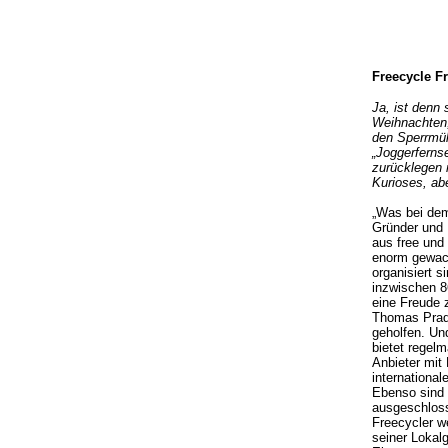
Freecycle 
Ja, ist denn 
Weihnachten,
den Sperrmül
„Joggerferns
zurücklegen 
Kurioses, ab
„Was bei dem
Gründer und 
aus free und
enorm gewach
organisiert s
inzwischen 8
eine Freude z
Thomas Prade
geholfen. Und
bietet regelm
Anbieter mit 
internationa
Ebenso sind 
ausgeschlosse
Freecycler w
seiner Lokal