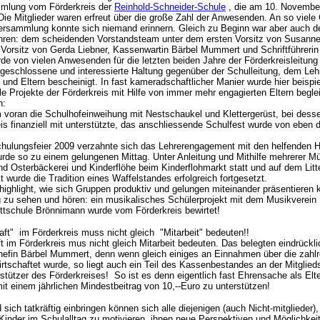
mlung vom Förderkreis der
Reinhold-Schneider-Schule
, die am 10. Novembe
Die Mitglieder waren erfreut über die große Zahl der Anwesenden. An so viele 
ersammlung konnte sich niemand erinnern.
Gleich zu Beginn war aber auch d
ahren: dem scheidenden Vorstandsteam unter dem ersten Vorsitz von Susann
Vorsitz von Gerda Liebner, Kassenwartin Bärbel Mummert und Schriftführerin 
de von vielen Anwesenden für die letzten beiden Jahre der Förderkreisleitung 
fgeschlossene und interessierte Haltung gegenüber der Schulleitung, dem Leh
 und Eltern bescheinigt. In fast kameradschaftlicher Manier wurde hier beispi
le Projekte der Förderkreis mit Hilfe von immer mehr engagierten Eltern begle
n:
m voran die Schulhofeinweihung mit Nestschaukel und Klettergerüst, bei dess
eis finanziell mit unterstützte, das anschliessende Schulfest wurde von eben
chulungsfeier 2009 verzahnte sich das Lehrerengagement mit den helfenden 
urde so zu einem gelungenen Mittag. Unter Anleitung und Mithilfe mehrerer Mü
d Osterbäckerei und Kinderflöhe beim Kinderflohmarkt statt und auf dem Litt
wurde die Tradition eines Waffelstandes erfolgreich fortgesetzt.
 highlight, wie sich Gruppen produktiv und gelungen miteinander präsentieren
 zu sehen und hören: ein musikalisches Schülerprojekt mit dem Musikverein L
ettschule Brönnimann wurde vom Förderkreis bewirtet!
aft" im Förderkreis muss nicht gleich "Mitarbeit" bedeuten!!
t im Förderkreis mus nicht gleich Mitarbeit bedeuten. Das belegten eindrückli
efin Bärbel Mummert, denn wenn gleich einiges an Einnahmen über die zahl
rtschaftet wurde, so liegt auch ein Teil des Kassenbestandes an der Mitglieds
erstützer des Förderkreises! So ist es denn eigentlich fast Ehrensache als Elt
it einem jährlichen Mindestbeitrag von 10,--Euro zu unterstützen!
 sich tatkräftig einbringen können sich alle diejenigen (auch Nicht-mitglieder),
inder im Schulalltag zu motivieren, ihnen neue Perspektiven und Möglichkeit