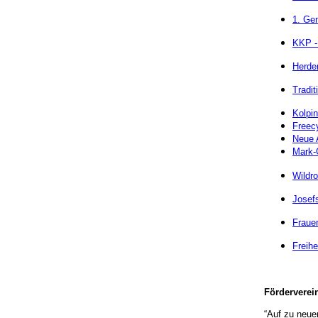
1. Ge
KKP -
Herder
Tradit
Kolpin
Freec
Neue A
Mark-G
Wildro
Josefs
Fraue
Freihe
Förderverei
“Auf zu neue