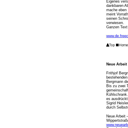
Eigenes vers
dankbaren Ab
mache eben S
meint Vorrath
seinen Schrot
verwiesen.
Ganzen Text
www.de.freec
Neue Arbeit
Frithjof Ber
bestehenden L
Bergmann die
Bis zu zwei 
gemeinschaft
Kühlschrank.
es ausdrückt:
Sigrid Heisl
durch Selbst
Neue Arbeit 
Wippertstraß
www.neuearbe