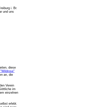
eiburg i. Br.
ar und uns
eiten, diese
 "Wildrose"
n an, die
 den Verein
Göttliche im
dem einzelnen
elbst erlebt.