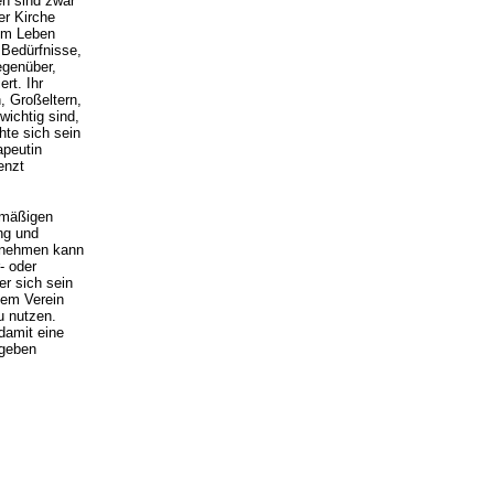
en sind zwar
er Kirche
 im Leben
 Bedürfnisse,
egenüber,
rt. Ihr
, Großeltern,
wichtig sind,
te sich sein
apeutin
enzt
elmäßigen
ng und
l nehmen kann
- oder
er sich sein
 dem Verein
u nutzen.
damit eine
 geben