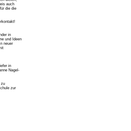
reis auch
ür die die
rkontakt!
nder in
äne und Ideen
in neuer
mit
efer in
anne Nagel-
 zu
Schule zur