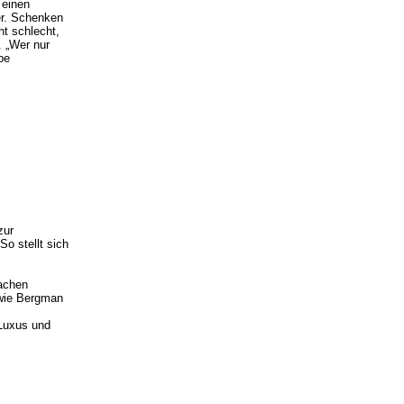
 einen
er. Schenken
t schlecht,
. „Wer nur
pe
zur
So stellt sich
fachen
 wie Bergman
 Luxus und