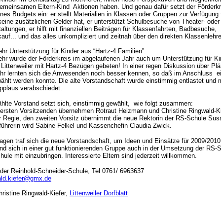
gemeinsamen Eltern-Kind Aktionen haben. Und genau dafür setzt der Förderk
ines Budgets ein: er stellt Materialien in Klassen oder Gruppen zur Verfügung f
eine zusätzlichen Gelder hat, er unterstützt Schulbesuche von Theater- oder
ltungen, er hilft mit finanziellen Beiträgen für Klassenfahrten, Badbesuche,
auf... und das alles unkompliziert und zeitnah über den direkten Klassenlehre
hr Unterstützung für Kinder aus “Hartz-4 Familien”.
ehr wurde der Förderkreis im abgelaufenen Jahr auch um Unterstützung für Ki
 Littenweiler mit Hartz-4 Bezügen gebeten!
In einer regen Diskussion über Pl
ahr lernten sich die Anwesenden noch besser kennen, so daß im Anschluss e
ählt werden konnte. Die alte Vorstandschaft wurde einstimmig entlastet und 
pplaus verabschiedet.
hlte Vorstand setzt sich, einstimmig gewählt, wie folgt zusammen:
ersten Vorsitzenden übernehmen Rotraut Heizmann und Christine Ringwald-Ki
Regie, den zweiten Vorsitz übernimmt die neue Rektorin der RS-Schule Sus
tführerin wird Sabine Felkel und Kassenchefin Claudia Zwick.
Tagen traf sich die neue Vorstandschaft, um Ideen und Einsätze für 2009/2010
und sich in einer gut funktionierenden Gruppe auch in der Umsetzung der RS-
ule mit einzubringen.
Interessierte Eltern sind jederzeit willkommen.
 der Reinhold-Schneider-Schule, Tel 0761/ 6963637
ald.kiefer@gmx.de
hristine Ringwald-Kiefer
,
Littenweiler Dorfblatt