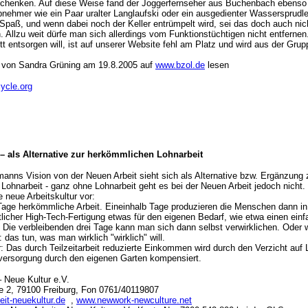
chenken. Auf diese Weise fand der Joggerfernseher aus Buchenbach ebenso
nehmer wie ein Paar uralter Langlaufski oder ein ausgedienter Wassersprudl
paß, und wenn dabei noch der Keller entrümpelt wird, sei das doch auch nich
. Allzu weit dürfe man sich allerdings vom Funktionstüchtigen nicht entfernen
t entsorgen will, ist auf unserer Website fehl am Platz und wird aus der Grup
 von Sandra Grüning am 19.8.2005 auf
www.bzol.de
lesen
ycle.org
 – als Alternative zur herkömmlichen Lohnarbeit
gmanns Vision von der Neuen Arbeit sieht sich als Alternative bzw. Ergänzung 
ohnarbeit - ganz ohne Lohnarbeit geht es bei der Neuen Arbeit jedoch nicht. 
 neue Arbeitskultur vor:
Tage herkömmliche Arbeit. Eineinhalb Tage produzieren die Menschen dann in
licher High-Tech-Fertigung etwas für den eigenen Bedarf, wie etwa einen ein
 Die verbleibenden drei Tage kann man sich dann selbst verwirklichen. Oder
 das tun, was man wirklich "wirklich" will.
er: Das durch Teilzeitarbeit reduzierte Einkommen wird durch den Verzicht auf
versorgung durch den eigenen Garten kompensiert.
– Neue Kultur e.V.
e 2, 79100 Freiburg, Fon 0761/40119807
it-neuekultur.de
,
www.newwork-newculture.net