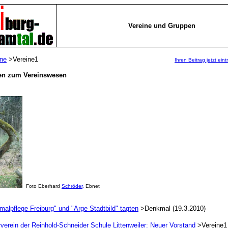
Vereine und Gruppen
ine
>Vereine1
Ihren Beitrag jetzt ein
en zum Vereinswesen
Foto Eberhard
Schröder,
Ebnet
alpflege Freiburg" und "Arge Stadtbild" tagten
>Denkmal (19.3.2010)
verein der Reinhold-Schneider Schule Littenweiler: Neuer Vorstand
>Vereine1 