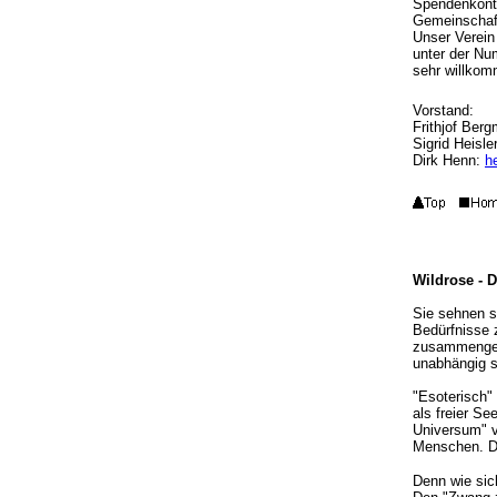
Spendenkonto
Gemeinschaf
Unser Verein 
unter der Nu
sehr willkom
Vorstand:
Frithjof Ber
Sigrid Heisle
Dirk Henn:
h
Wildrose - D
Sie sehnen s
Bedürfnisse 
zusammengeta
unabhängig s
"Esoterisch" 
als freier Se
Universum" v
Menschen. Da
Denn wie sich