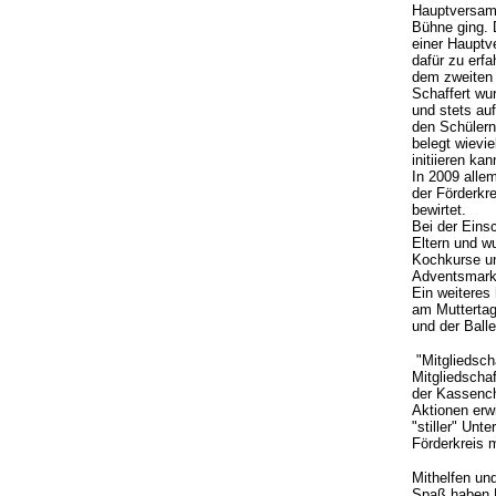
Hauptversam
Bühne ging.
einer Hauptv
dafür zu erf
dem zweiten 
Schaffert wur
und stets au
den Schülern
belegt wievie
initiieren kan
In 2009 alle
der Förderkr
bewirtet.
Bei der Eins
Eltern und w
Kochkurse un
Adventsmarkt 
Ein weiteres
am Muttertag
und der Ball
"Mitgliedsch
Mitgliedschaf
der Kassench
Aktionen erwi
"stiller" Unt
Förderkreis m
Mithelfen und
Spaß haben K