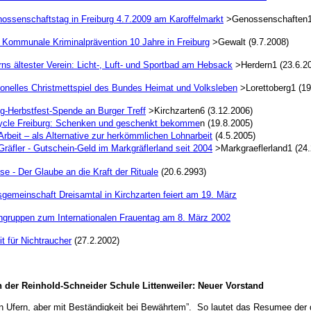
nossenschaftstag in Freiburg 4.7.2009 am Karoffelmarkt
>Genossenschaften1 
 Kommunale Kriminalprävention 10 Jahre in Freiburg
>Gewalt (9.7.2008)
ns ältester Verein: Licht-, Luft- und Sportbad am Hebsack
>Herdern1 (23.6.2
ionelles Christmettspiel des Bundes Heimat und Volksleben
>Lorettoberg1 (19
g-Herbstfest-Spende an Burger Treff
>Kirchzarten6 (3.12.2006)
ycle Freiburg: Schenken und geschenkt bekomme
n (19.8.2005)
rbeit – als Alternative zur herkömmlichen Lohnarbeit
(4.5.2005)
räfler - Gutschein-Geld im Markgräflerland seit 2004
>Markgraeflerland1 (24.
se - Der Glaube an die Kraft der Rituale
(20.6.2993)
gemeinschaft Dreisamtal in Kirchzarten feiert am 19. März
ngruppen zum Internationalen Frauentag am 8. März 2002
it für Nichtraucher
(27.2.2002)
n der Reinhold-Schneider Schule Littenweiler: Neuer Vorstand
n Ufern, aber mit Beständigkeit bei Bewährtem”. So lautet das Resumee der 