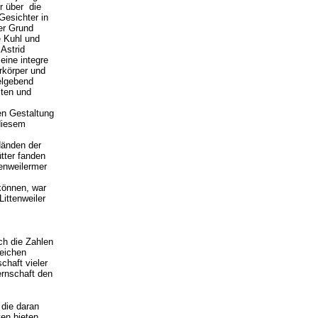
r über die
Gesichter in
er Grund
e Kuhl und
Astrid
eine integre
rkörper und
elgebend
iten und
en Gestaltung
 diesem
Händen der
tter fanden
enweilermer
 können, war
ittenweiler
ch die Zahlen
reichen
chaft vieler
ernschaft den
 die daran
en bieten,