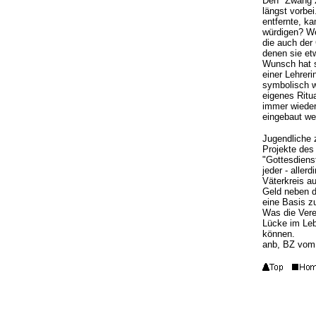
Den "Zwang z
längst vorbe
entfernte, k
würdigen? We
die auch der 
denen sie et
Wunsch hat s
einer Lehrer
symbolisch w
eigenes Ritua
immer wieder
eingebaut we
Jugendliche z
Projekte des
"Gottesdiens
jeder - aller
Väterkreis au
Geld neben de
eine Basis z
Was die Verei
Lücke im Leb
können.
anb, BZ vom