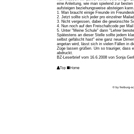
eine Anleitung, wie man spielend zur besten
aufsteigen beziehungsweise absteigen kann
1. Man braucht einige Freunde im Freundesk
2. Jetzt sollte sich jeder pro einzelner Mai
3. Nicht vergessen, dabei die gewünschte Sc
4. Nun noch auf den Freischaltcode per Mai
5. Unter "Meine Schule" dann "Lehrer benoten
Spätestens an dieser Stelle sollte jedem klar
selbst gefälscht hast" eine ganz neue Dimen
angetan wird, lässt sich in vielen Fällen in 
Züge lassen grüßen. Um so trauriger, dass ein
abdruckt.
BZ-Leserbrief vom 16.6.2008 von
Sonja Gerk
© by freiburg-