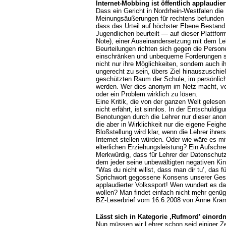
Internet-Mobbing ist öffentlich applaudier
Dass ein Gericht in Nordrhein-Westfalen die 
Meinungsäußerungen für rechtens befunden ha
dass das Urteil auf höchster Ebene Bestand 
Jugendlichen beurteilt — auf dieser Plattform
Note), einer Auseinandersetzung mit dem Leh
Beurteilungen richten sich gegen die Persone
einschränken und unbequeme Forderungen st
nicht nur ihre Möglichkeiten, sondern auch 
ungerecht zu sein, übers Ziel hinauszuschi
geschützten Raum der Schule, im persönlic
werden. Wer dies anonym im Netz macht, ve
oder ein Problem wirklich zu lösen.
Eine Kritik, die von der ganzen Welt gelesen 
nicht erfährt, ist sinnlos. In der Entschuld
Benotungen durch die Lehrer nur dieser ano
die aber in Wirklichkeit nur die eigene Feigh
Bloßstellung wird klar, wenn die Lehrer ihrer
Internet stellen würden. Oder wie wäre es mi
elterlichen Erziehungsleistung? Ein Aufschr
Merkwürdig, dass für Lehrer der Datenschutz 
dem jeder seine unbewältigten negativen Kin
"Was du nicht willst, dass man dir tu’, das 
Sprichwort gegossene Konsens unserer Gesell
applaudierter Volkssport! Wen wundert es da
wollen? Man findet einfach nicht mehr genü
BZ-Leserbrief vom 16.6.2008 von Änne Krä
Lässt sich in Kategorie ,Rufmord’ einord
Nun müssen wir Lehrer schon seid einiger Zei