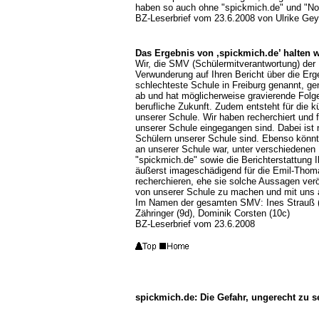
haben so auch ohne "spickmich.de" und "Not
BZ-Leserbrief vom 23.6.2008 von Ulrike Geyer
Das Ergebnis von ,spickmich.de’ halten 
Wir, die SMV (Schülermitverantwortung) der
Verwunderung auf Ihren Bericht über die Erg
schlechteste Schule in Freiburg genannt, g
ab und hat möglicherweise gravierende Folge
berufliche Zukunft. Zudem entsteht für die k
unserer Schule. Wir haben recherchiert und 
unserer Schule eingegangen sind. Dabei ist 
Schülern unserer Schule sind. Ebenso könnte
an unserer Schule war, unter verschiedene
"spickmich.de" sowie die Berichterstattung Ih
äußerst imageschädigend für die Emil-Thoma-
recherchieren, ehe sie solche Aussagen veröf
von unserer Schule zu machen und mit uns al
Im Namen der gesamten SMV: Ines Strauß (7b)
Zähringer (9d), Dominik Corsten (10c)
BZ-Leserbrief vom 23.6.2008
spickmich.de: Die Gefahr, ungerecht zu s