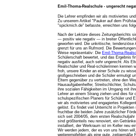
Emil-Thoma-Realschule - ungerecht negat
Die Lehrer empfinden wir als motiviertes un
Zu unserem Artikel "Pauker auf dem Prüfstan
"spickmich.de" befasste, erreichten uns folg
Nach der Lektüre dieses Zeitungsberichts si
— positiv wie negativ — in breiter Öffentlic
geworfen wird. Die unkritische, tendenziöse 
grenzt für uns an Rufmord. Die Bewertungen 
Weise repräsentativ: Die
Emil-Thoma-Realsc
Schülerschaft bewertet, und das Ergebnis fi
negativ ausfiel, auch sehr ungerecht. Als El
Realschüler und Real-schülerinnen kennen wi
froh, unsere Kinder an einer Schule zu wiss
großgeschrieben und die Schüler ermutigt un
Eltern gegenüber zu vertreten, ohne den We
Hausaufgabenhelfer, Streitschlichter, Schuls
ihre sozialen Fähigkeiten im Umgang mit ihr
Lehrer an einem Strang ziehen und dies für 
schulspezifischen Planers für Schüler und E
wir als motiviertes und engagiertes Kolleg
gelöst. Es findet viel Unterricht in Projekte
fruchtbar die beiden Jahre zusätzlicher Förd
sich seit 2004/05, dem ersten Realschulja
sind größtenteils neu renoviert, ein Geträn
installiert, der Werkraum ist im Keller neu 
Wir werden jedem, der es von uns hören wil
weiterempfehlen als eine gute, zeitgemäße