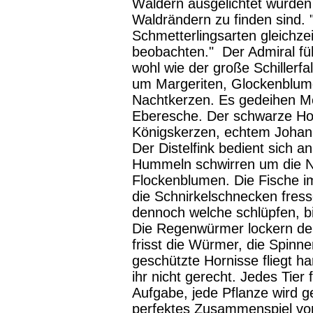
Wäldern ausgelichtet wurde
Waldrändern zu finden sind.
Schmetterlingsarten gleichzei
beobachten." Der Admiral fü
wohl wie der große Schillerfa
um Margeriten, Glockenblum
Nachtkerzen. Es gedeihen Me
Eberesche. Der schwarze Hol
Königskerzen, echtem Johan
Der Distelfink bedient sich a
Hummeln schwirren um die N
Flockenblumen. Die Fische i
die Schnirkelschnecken fres
dennoch welche schlüpfen, bi
Die Regenwürmer lockern de
frisst die Würmer, die Spinne
geschützte Hornisse fliegt ha
ihr nicht gerecht. Jedes Tier 
Aufgabe, jede Pflanze wird ge
perfektes Zusammenspiel vo