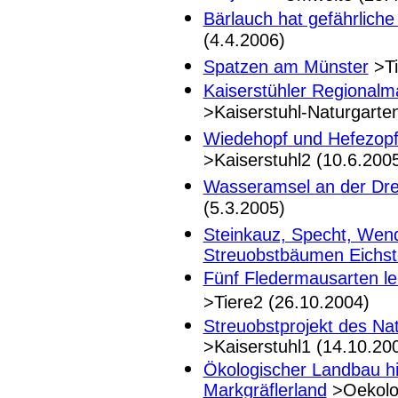
Bärlauch hat gefährlich
(4.4.2006)
Spatzen am Münster
>Ti
Kaiserstühler Regionalm
>Kaiserstuhl-Naturgarte
Wiedehopf und Hefezopf 
>Kaiserstuhl2 (10.6.200
Wasseramsel an der Dre
(5.3.2005)
Steinkauz, Specht, Wend
Streuobstbäumen Eichst
Fünf Fledermausarten l
>Tiere2 (26.10.2004)
Streuobstprojekt des Nat
>Kaiserstuhl1 (14.10.20
Ökologischer Landbau hil
Markgräflerland
>Oekolog