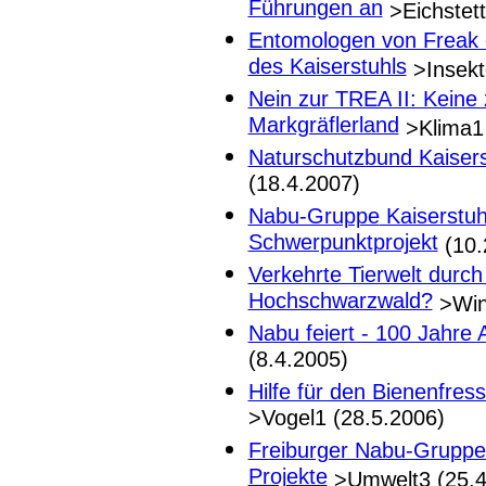
Führungen an
>Eichstett
Entomologen von Freak 
des Kaiserstuhls
>Insekt
Nein zur TREA II: Keine
Markgräflerland
>Klima1 
Naturschutzbund Kaisers
(18.4.2007)
Nabu-Gruppe
Kaiserstuh
Schwerpunktprojekt
(10.
Verkehrte Tierwelt durc
Hochschwarzwald?
>Win
Nabu feiert - 100 Jahre 
(8.4.2005)
Hilfe für den Bienenfres
>Vogel1 (28.5.2006)
Freiburger Nabu-Gruppe
Projekte
>Umwelt3 (25.4