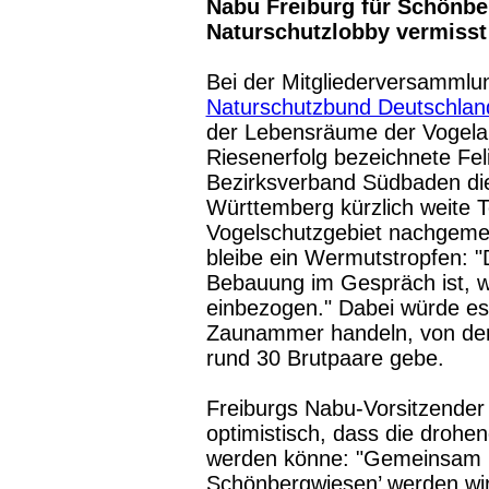
Nabu Freiburg für Schönb
Naturschutzlobby vermisst
Bei der Mitgliederversammlu
Naturschutzbund Deutschlan
der Lebensräume der Vogel
Riesenerfolg bezeichnete F
Bezirksverband Südbaden di
Württemberg kürzlich weite T
Vogelschutzgebiet nachgemel
bleibe ein Wermutstropfen: "
Bebauung im Gespräch ist, wu
einbezogen." Dabei würde e
Zaunammer handeln, von der
rund 30 Brutpaare gebe.
Freiburgs Nabu-Vorsitzender
optimistisch, dass die dro
werden könne: "Gemeinsam m
Schönbergwiesen’ werden wir