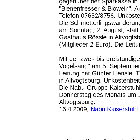
gegenüber der Sparkasse in
"Bienenfresser & Biowein". 
Telefon 07662/8756. Unkosten
Die Schmetterlingswanderung 
am Sonntag, 2. August, statt
Gasthaus Rössle in Altvogts
(Mitglieder 2 Euro). Die Leit
Mit der zwei- bis dreistündi
Vogelsang" am 5. Septembe
Leitung hat Günter Hensle. T
in Altvogtsburg. Unkostenbeit
Die Nabu-Gruppe Kaiserstuhl 
Donnerstag des Monats um 1
Altvogtsburg.
16.4.2009,
Nabu Kaiserstuhl