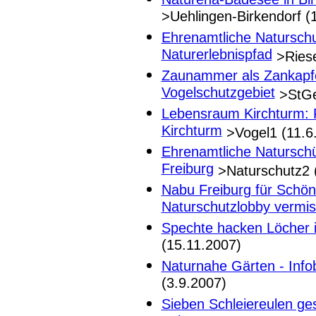
>Uehlingen-Birkendorf (
Ehrenamtliche Naturschu
Naturerlebnispfad
>Riese
Zaunammer als Zankapfel
Vogelschutzgebiet
>StGe
Lebensraum Kirchturm: 
Kirchturm
>Vogel1 (11.6
Ehrenamtliche Naturschüt
Freiburg
>Naturschutz2 
Nabu Freiburg für Schö
Naturschutzlobby vermis
Spechte hacken Löcher
(15.11.2007)
Naturnahe Gärten - Info
(3.9.2007)
Sieben Schleiereulen ges