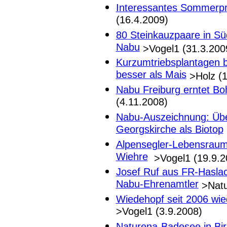
Interessantes Sommerp
(16.4.2009)
80 Steinkauzpaare in S
Nabu
>Vogel1 (31.3.200
Kurzumtriebsplantagen b
besser als Mais
>Holz (1
Nabu Freiburg erntet Bo
(4.11.2008)
Nabu-Auszeichnung: Übe
Georgskirche als Biotop
Alpensegler-Lebensraum 
Wiehre
>Vogel1 (19.9.2
Josef Ruf aus FR-Haslach
Nabu-Ehrenamtler
>Natu
Wiedehopf seit 2006 wie
>Vogel1 (3.9.2008)
Naturena-Badesee in Bir