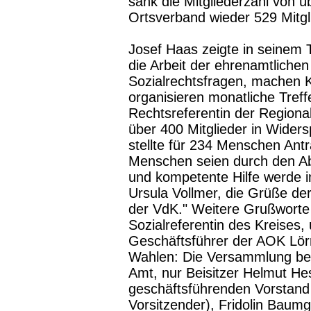
sank die Mitgliederzahl von ü
Ortsverband wieder 529 Mitgl
Josef Haas zeigte in seinem T
die Arbeit der ehrenamtlichen 
Sozialrechtsfragen, machen
organisieren monatliche Tref
Rechtsreferentin der Regional
über 400 Mitglieder in Wider
stellte für 234 Menschen Antr
Menschen seien durch den Ab
und kompetente Hilfe werde i
Ursula Vollmer, die Grüße der
der VdK." Weitere Grußworte
Sozialreferentin des Kreises,
Geschäftsführer der AOK Lör
Wahlen: Die Versammlung bes
Amt, nur Beisitzer Helmut H
geschäftsführenden Vorstand
Vorsitzender), Fridolin Baumga