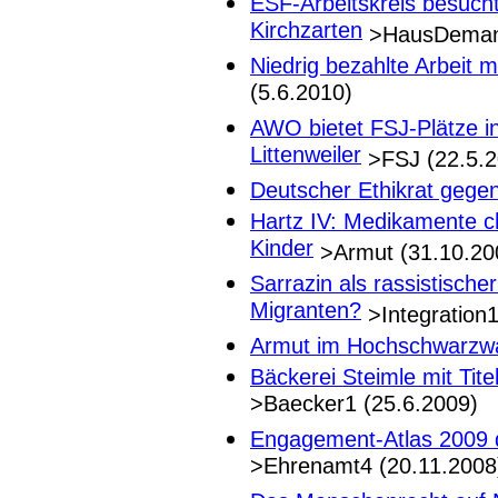
ESF-Arbeitskreis besuch
Kirchzarten
>HausDemant
Niedrig bezahlte Arbeit 
(5.6.2010)
AWO bietet FSJ-Plätze i
Littenweiler
>FSJ (22.5.2
Deutscher Ethikrat gege
Hartz IV: Medikamente ch
Kinder
>Armut (31.10.20
Sarrazin als rassistische
Migranten?
>Integration1
Armut im Hochschwarzw
Bäckerei Steimle mit Tite
>Baecker1 (25.6.2009)
Engagement-Atlas 2009 d
>Ehrenamt4 (20.11.2008