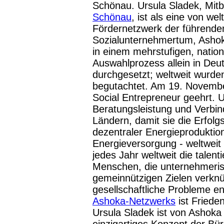
Schönau.
Ursula Sladek, Mit
Schönau
, ist als eine von we
Fördernetzwerk der führenden
Sozialunternehmertum, Asho
in einem mehrstufigen, nation
Auswahlprozess allein in De
durchgesetzt; weltweit wurde
begutachtet. Am 19. November
Social Entrepreneur geehrt. 
Beratungsleistung und Verbi
Ländern, damit sie die Erfol
dezentraler Energieproduktion
Energieversorgung - weltweit
jedes Jahr weltweit die talent
Menschen, die unternehmeris
gemeinnützigen Zielen verkn
gesellschaftliche Probleme e
Ashoka-Netzwerks
ist Fried
Ursula Sladek ist von Ashoka