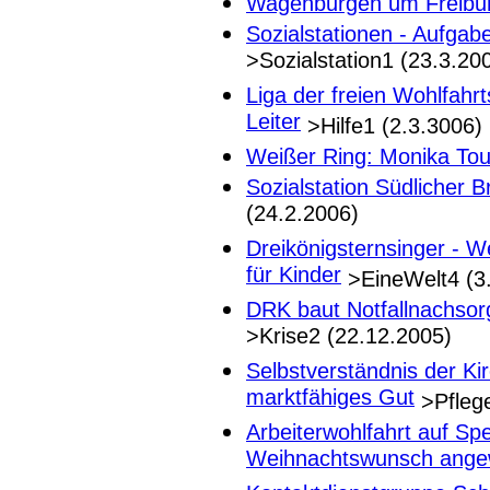
Wagenburgen um Freibu
Sozialstationen - Aufgab
>Sozialstation1 (23.3.20
Liga der freien Wohlfahrt
Leiter
>Hilfe1 (2.3.3006)
Weißer Ring: Monika Tous
Sozialstation Südlicher B
(24.2.2006)
Dreikönigsternsinger - We
für Kinder
>EineWelt4 (3
DRK baut Notfallnachsorg
>Krise2 (22.12.2005)
Selbstverständnis der Kir
marktfähiges Gut
>Pflege
Arbeiterwohlfahrt auf Sp
Weihnachtswunsch ange