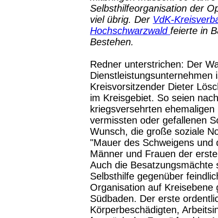
Selbsthilfeorganisation der O
viel übrig. Der
VdK-Kreisverba
Hochschwarzwald
feierte in 
Bestehen.
Redner unterstrichen: Der 
Dienstleistungsunternehmen i
Kreisvorsitzender Dieter Lös
im Kreisgebiet. So seien nach
kriegsversehrten ehemaligen
vermissten oder gefallenen S
Wunsch, die große soziale No
"Mauer des Schweigens und d
Männer und Frauen der erst
Auch die Besatzungsmächte s
Selbsthilfe gegenüber feindli
Organisation auf Kreisebene
Südbaden. Der erste ordentl
Körperbeschädigten, Arbeitsi