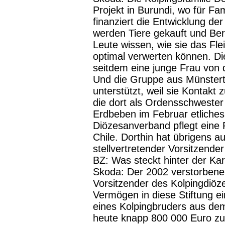
Projekt in Burundi, wo für F
finanziert die Entwicklung de
werden Tiere gekauft und Bera
Leute wissen, wie sie das Fle
optimal verwerten können. Die
seitdem eine junge Frau von d
Und die Gruppe aus Münstertal
unterstützt, weil sie Kontakt 
die dort als Ordensschwester
Erdbeben im Februar etliches
Diözesanverband pflegt eine 
Chile. Dorthin hat übrigens a
stellvertretender Vorsitzende
BZ:
Was steckt hinter der Ka
Skoda:
Der 2002 verstorbene 
Vorsitzender des Kolpingdiöz
Vermögen in diese Stiftung e
eines Kolpingbruders aus de
heute knapp 800 000 Euro zu