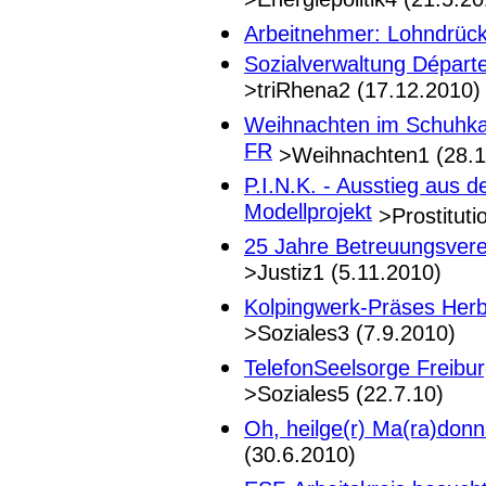
>Energiepolitik4 (21.5.20
Arbeitnehmer: Lohndrücke
Sozialverwaltung Départ
>triRhena2 (17.12.2010)
Weihnachten im Schuhka
FR
>Weihnachten1 (28.1
P.I.N.K. - Ausstieg aus 
Modellprojekt
>Prostituti
25 Jahre Betreuungsver
>Justiz1 (5.11.2010)
Kolpingwerk-Präses Herb
>Soziales3 (7.9.2010)
TelefonSeelsorge Freibu
>Soziales5 (22.7.10)
Oh, heilge(r) Ma(ra)donn
(30.6.2010)