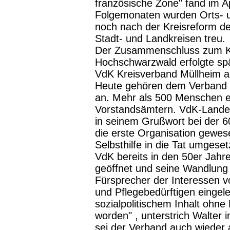
französische Zone" fand im Apr
Folgemonaten wurden Orts- 
noch nach der Kreisreform de
Stadt- und Landkreisen treu.
Der Zusammenschluss zum Kr
Hochschwarzwald erfolgte spä
VdK Kreisverband Müllheim an
Heute gehören dem Verband 5
an. Mehr als 500 Menschen en
Vorstandsämtern. VdK-Landes
in seinem Grußwort bei der 6
die erste Organisation gewes
Selbsthilfe in die Tat umgeset
VdK bereits in den 50er Jah
geöffnet und seine Wandlung
Fürsprecher der Interessen 
und Pflegebedürftigen eingele
sozialpolitischem Inhalt ohn
worden" , unterstrich Walter 
sei der Verband auch wieder a