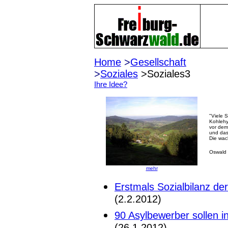
Home
>
Gesellschaft
>
Soziales
>Soziales3
Ihre Idee?
"Viele 
Kohlehy
vor dem
und das
Die wac
Oswald 
mehr
Erstmals Sozialbilanz de
(2.2.2012)
90 Asylbewerber sollen i