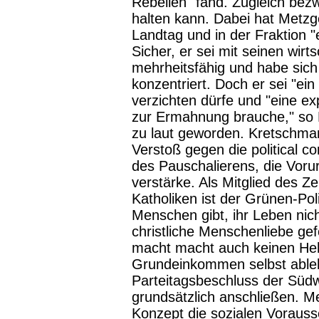
Rebellen" fand. Zugleich bezwe
halten kann. Dabei hat Metz
Landtag und in der Fraktion 
Sicher, er sei mit seinen wirts
mehrheitsfähig und habe sich n
konzentriert. Doch er sei "ei
verzichten dürfe und "eine ex
zur Ermahnung brauche," so 
zu laut geworden. Kretschma
Verstoß gegen die political co
des Pauschalierens, die Vorur
verstärke. Als Mitglied des Z
Katholiken ist der Grünen-Po
Menschen gibt, ihr Leben nic
christliche Menschenliebe gef
macht macht auch keinen Heh
Grundeinkommen selbst able
Parteitagsbeschluss der Süd
grundsätzlich anschließen. M
Konzept die sozialen Vorauss