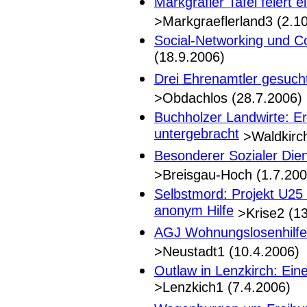
Markgräfler Tafel feiert
>Markgraeflerland3 (2.1
Social-Networking und C
(18.9.2006)
Drei Ehrenamtler gesuch
>Obdachlos (28.7.2006)
Buchholzer Landwirte: E
untergebracht
>Waldkirch
Besonderer Sozialer Dien
>Breisgau-Hoch (1.7.200
Selbstmord: Projekt U25 
anonym Hilfe
>Krise2 (13
AGJ Wohnungslosenhilfe:
>Neustadt1 (10.4.2006)
Outlaw in Lenzkirch: Ein
>Lenzkich1 (7.4.2006)