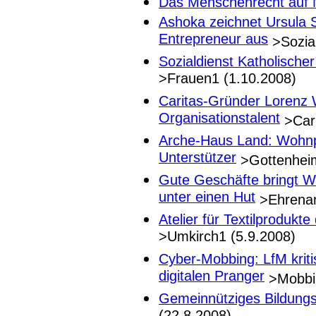
Das Menschenrecht auf
Ashoka zeichnet Ursula 
Entrepreneur aus
>Sozial
Sozialdienst Katholische
>Frauen1 (1.10.2008)
Caritas-Gründer Lorenz 
Organisationstalent
>Cari
Arche-Haus Land: Wohnp
Unterstützer
>Gottenheim
Gute Geschäfte bringt W
unter einen Hut
>Ehrenam
Atelier für Textilprodukt
>Umkirch1 (5.9.2008)
Cyber-Mobbing: LfM kriti
digitalen Pranger
>Mobbin
Gemeinnütziges Bildungs