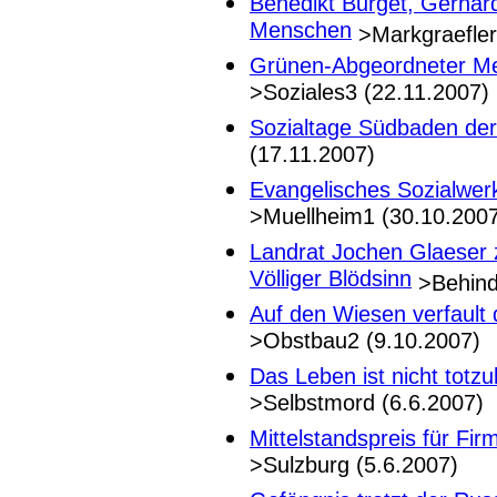
Benedikt Burget, Gerhard
Menschen
>Markgraefler
Grünen-Abgeordneter Met
>Soziales3 (22.11.2007)
Sozialtage Südbaden der
(17.11.2007)
Evangelisches Sozialwer
>Muellheim1 (30.10.200
Landrat Jochen Glaeser 
Völliger Blödsinn
>Behind
Auf den Wiesen verfault 
>Obstbau2 (9.10.2007)
Das Leben ist nicht totzuk
>Selbstmord (6.6.2007)
Mittelstandspreis für Fi
>Sulzburg (5.6.2007)