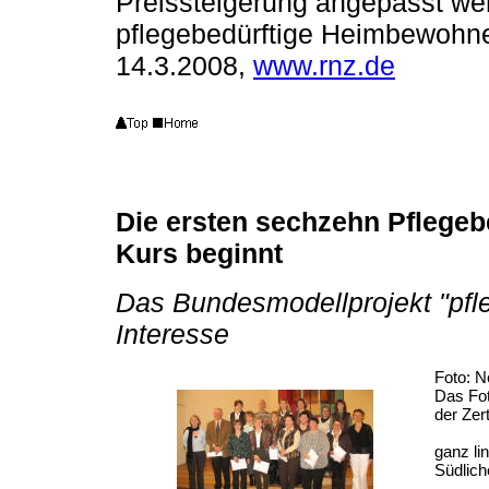
Preissteigerung angepasst we
pflegebedürftige Heimbewohne
14.3.2008,
www.rnz.de
Die ersten sechzehn Pflegebeg
Kurs beginnt
Das Bundesmodellprojekt "pfle
Interesse
Foto: N
Das Fot
der Zer
ganz li
Südlich