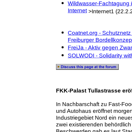
Wildwasser-Fachtagung ü
Internet
>Internet1 (22.2.
Coatnet.org - Schutznetz
Freiburger Bordellkonzep
FreiJa - Aktiv gegen Zw
SOLWODI - Solidarity wit
FKK-Palast Tullastrasse erö
In Nachbarschaft zu Fast-Foo
und Autohaus eröffnet morge
Industriegebiet Nord ein neues
zwei existierenden behördlic
Beschwerden gab es laut Stad