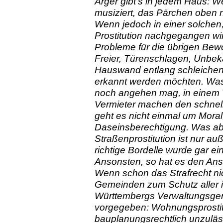
Ärger gibt’s in jedem Haus: W
musiziert, das Pärchen oben 
Wenn jedoch in einer solche
Prostitution nachgegangen w
Probleme für die übrigen Bew
Freier, Türenschlagen, Unbek
Hauswand entlang schleichen,
erkannt werden möchten. Was
noch angehen mag, in einem Wo
Vermieter machen den schnelle
geht es nicht einmal um Moral, 
Daseinsberechtigung. Was aber
Straßenprostitution ist nur au
richtige Bordelle wurde gar ei
Ansonsten, so hat es den Ans
Wenn schon das Strafrecht ni
Gemeinden zum Schutz aller i
Württembergs Verwaltungsgeri
vorgegeben: Wohnungsprostitu
bauplanungsrechtlich unzuläss