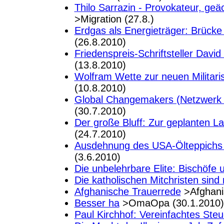
Thilo Sarrazin - Provokateur, ge
>Migration (27.8.)
Erdgas als Energieträger: Brücke 
(26.8.2010)
Friedenspreis-Schriftsteller Dav
(13.8.2010)
Wolfram Wette zur neuen Militaris
(10.8.2010)
Global Changemakers (Netzwerk B
(30.7.2010)
Der große Bluff: Zur geplanten L
(24.7.2010)
Ausdehnung des USA-Ölteppichs f
(3.6.2010)
Die unbelehrbare Elite: Bischöfe
Die katholischen Mitchristen sind
Afghanische Trauerrede
>Afghani
Besser ha
>OmaOpa (30.1.2010)
Paul Kirchhof: Vereinfachtes Steu