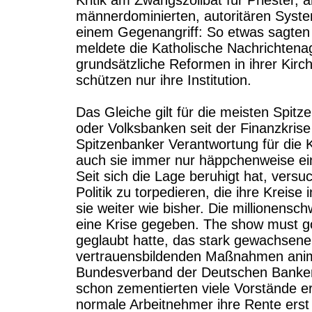
Kritik am Zwangszölibat für Priester,
männerdominierten, autoritären System
einem Gegenangriff: So etwas sagten 
meldete die Katholische Nachrichtenag
grundsätzliche Reformen in ihrer Kirch
schützen nur ihre Institution.
Das Gleiche gilt für die meisten Spi
oder Volksbanken seit der Finanzkrise 
Spitzenbanker Verantwortung für die 
auch sie immer nur häppchenweise ein
Seit sich die Lage beruhigt hat, vers
Politik zu torpedieren, die ihre Kreis
sie weiter wie bisher. Die millionensc
eine Krise gegeben. The show must go 
geglaubt hatte, das stark gewachsene
vertrauensbildenden Maßnahmen animi
Bundesverband der Deutschen Banken
schon zementierten viele Vorstände ers
normale Arbeitnehmer ihre Rente erst