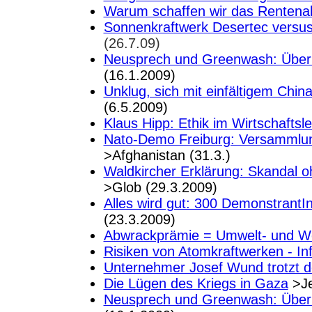
Warum schaffen wir das Rentenalt
Sonnenkraftwerk Desertec versus 
(26.7.09)
Neusprech und Greenwash: Über
(16.1.2009)
Unklug, sich mit einfältigem China
(6.5.2009)
Klaus Hipp: Ethik im Wirtschaftsl
Nato-Demo Freiburg: Versammlung
>Afghanistan (31.3.)
Waldkircher Erklärung: Skandal 
>Glob (29.3.2009)
Alles wird gut: 300 Demonstran
(23.3.2009)
Abwrackprämie = Umwelt- und We
Risiken von Atomkraftwerken - In
Unternehmer Josef Wund trotzt de
Die Lügen des Kriegs in Gaza
>Je
Neusprech und Greenwash: Über