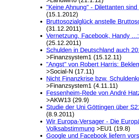
>Landwirt6 (21.1.12)
"Keine Ahnung" - Dilettanten sind
(15.1.2012)
Bruttosozialglück anstelle Bruttos
(31.12.2011)
Vernetzung, Facebook, Handy ...: 
(25.12.2011)
Schulden in Deutschland auch 20
>Finanzsystem1 (15.12.11)
"Angst" von Robert Harris: Bekl
>Social-N (17.11)
Nicht Finanzkrise bzw. Schulden
>Finanzsystem1 (4.11.11)
Fessenheim-Rede von André Hat
>AKW13 (29.9)
Studie der Uni Göttingen über S21
(8.9.2011)
Wir Europa-Versager - Die Europ
Volksabstimmung
>EU1 (19.8)
Google und Facebook liefern vors