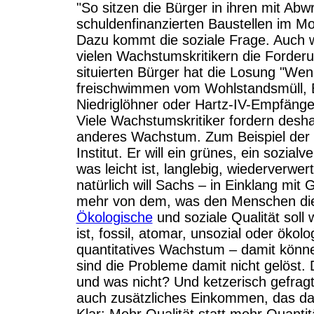
"So sitzen die Bürger in ihren mit Abw
schuldenfinanzierten Baustellen im Mob
Dazu kommt die soziale Frage. Auch we
vielen Wachstumskritikern die Forder
situierten Bürger hat die Losung "Wen
freischwimmen vom Wohlstandsmüll, Ba
Niedriglöhner oder Hartz-IV-Empfänger
Viele Wachstumskritiker fordern desh
anderes Wachstum. Zum Beispiel der
Institut. Er will ein grünes, ein sozia
was leicht ist, langlebig, wiederverwer
natürlich will Sachs – in Einklang mit 
mehr von dem, was den Menschen dien
Ökologische
und soziale Qualität sol
ist, fossil, atomar, unsozial oder ökol
quantitatives Wachstum – damit können
sind die Probleme damit nicht gelöst
und was nicht? Und ketzerisch gefragt
auch zusätzliches Einkommen, das da