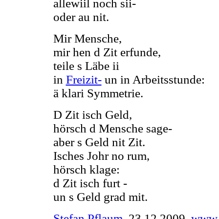
allewiil noch sii-
oder au nit.
Mir Mensche,
mir hen d Zit erfunde,
teile s Läbe ii
in
Freizit-
un in Arbeitsstunde:
ä klari Symmetrie.
D Zit isch Geld,
hörsch d Mensche sage-
aber s Geld nit Zit.
Isches Johr no rum,
hörsch klage:
d Zit isch furt -
un s Geld grad mit.
Stefan Pflaum
, 23.12.2009,
www.d