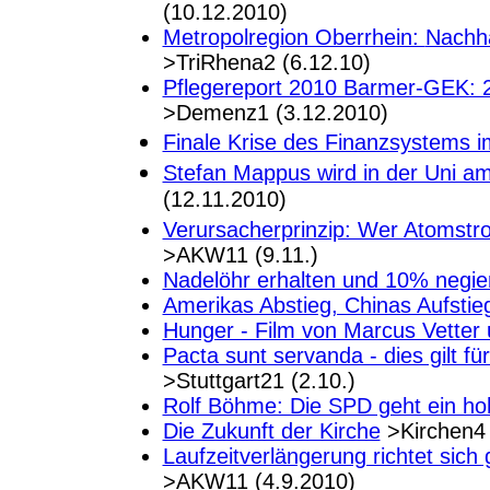
(10.12.2010)
Metropolregion Oberrhein:
Nachha
>TriRhena2 (6.12.10)
Pflegereport 2010 Barmer-GEK: 2
>Demenz1 (3.12.2010)
Finale Krise des Finanzsystems 
Stefan Mappus wird in der Uni am
(12.11.2010)
Verursacherprinzip: Wer Atomstrom 
>AKW11 (9.11.)
Nadelöhr erhalten und 10% negier
Amerikas Abstieg, Chinas Aufstie
Hunger - Film von Marcus Vetter 
Pacta sunt servanda - dies gilt f
>Stuttgart21 (2.10.)
Rolf Böhme: Die SPD geht ein hoh
Die Zukunft der Kirche
>Kirchen4 
Laufzeitverlängerung richtet sic
>AKW11 (4.9.2010)