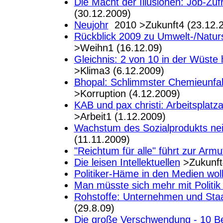
Die Macht der Illusionen: Job-Zuf
(30.12.2009)
Neujohr
2010 >Zukunft4 (23.12.
Rückblick 2009 zu Umwelt-/Natur
>Weihn1 (16.12.09)
Gleichnis: 2 von 10 in der Wüste
>Klima3 (6.12.2009)
Bhopal: Schlimmster Chemieunfall
>Korruption (4.12.2009)
KAB und pax christi: Arbeitsplatz
>Arbeit1 (1.12.2009)
Wachstum des Sozialprodukts nein
(11.11.2009)
"Reichtum für alle" führt zur Armut
Die leisen Intellektuellen
>Zukunft
Politiker-Häme in den Medien woll
Man müsste sich mehr mit Politik
Rohstoffe: Unternehmen und Staa
(29.8.09)
Die große Verschwendung - 10 Be