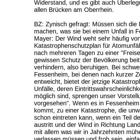
Widerstand, und es gibt auch Überleg
allen Brücken am Oberrhein.
BZ: Zynisch gefragt: Müssen sich di
machen, was sie bei einem Unfall in 
Mayer: Der Wind weht sehr häufig von
Katastrophenschutzplan für Atomunfäll
nach mehreren Tagen zu einer "Freiset
gewissen Schutz der Bevölkerung beit
verhindern, also beruhigen. Bei sch
Fessenheim, bei denen nach kurzer Zei
entweicht, bietet der jetzige Katastro
Unfälle, deren Eintrittswahrscheinlichk
möglich sind, sprengen unser Vorstell
vorgesehen". Wenn es in Fessenheim 
kommt, zu einer Katastrophe, die unw
schon eintreten kann, wenn ein Teil d
austritt und der Wind in Richtung Lan
mit allem was wir in Jahrzehnten mühe
verlassen müssen und froh sein, einfa