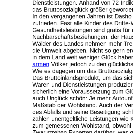
Dienstleistungen. Anhand von 72 Indi
das Bruttosozialglück größer geworden
In den vergangenen Jahren ist Dasho
zufrieden. Fast alle Kinder des Dritt
Gesundheitsleistungen sind gratis für a
Nachbarschaftsbeziehungen, der Haus- 
Wälder des Landes nehmen mehr Treib
die Umwelt abgeben. Nicht so gern e
in dem Land weit weniger Glück haben
armen
Völker jedoch zu den glücklichs
Wie es dagegen um das Bruttosozialgl
Das Bruttoinlandsprodukt, um das sich
Waren und Dienstleistungen produziert
sicherlich eine Voraussetzung zum Glü
auch Unglück schön: Je mehr Autounfä
Maßstab der Wohlstand. Auch der Ver
des Abfalls und seine Beseitigung sch
zählen unentgeltliche Leistungen wie 
zum gemessenen Wohlstand, obwohl s
Zwar streiten Experten darüber, was 