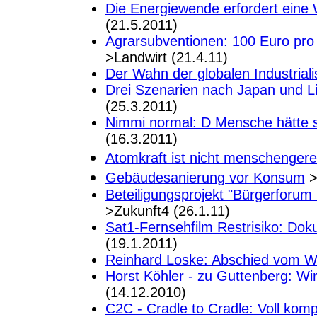
Die Energiewende erfordert eine
(21.5.2011)
Agrarsubventionen: 100 Euro pro 
>Landwirt (21.4.11)
Der Wahn der globalen Industriali
Drei Szenarien nach Japan und Li
(25.3.2011)
Nimmi normal: D Mensche hätte sel
(16.3.2011)
Atomkraft ist nicht menschengere
Gebäudesanierung vor Konsum
>
Beteiligungsprojekt "Bürgerforum
>Zukunft4 (26.1.11)
Sat1-Fernsehfilm Restrisiko: Dok
(19.1.2011)
Reinhard Loske: Abschied vom 
Horst Köhler - zu Guttenberg: Wir
(14.12.2010)
C2C - Cradle to Cradle: Voll kom