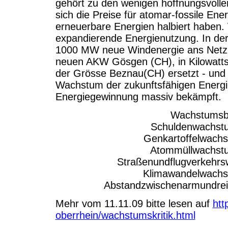
gehört zu den wenigen hoffnungsvolle
sich die Preise für atomar-fossile Ene
erneuerbare Energien halbiert haben. 
expandierende Energienutzung. In der
1000 MW neue Windenergie ans Netz. I
neuen AKW Gösgen (CH), in Kilowattst
der Grösse Beznau(CH) ersetzt - und d
Wachstum der zukunftsfähigen Energi
Energiegewinnung massiv bekämpft.
Wachstumsb
Schuldenwachst
Genkartoffelwach
Atommüllwachst
Straßenundflugverkehr
Klimawandelwachs
Abstandzwischenarmundre
Mehr vom 11.11.09 bitte lesen auf
htt
oberrhein/wachstumskritik.html