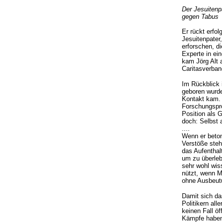
Der Jesuitenp
gegen Tabus
Er rückt erfo
Jesuitenpater
erforschen, d
Experte in ei
kam Jörg Alt a
Caritasverba
Im Rückblick 
geboren wurde
Kontakt kam. 
Forschungspro
Position als 
doch: Selbst 
....
Wenn er betont
Verstöße steh
das Aufenthal
um zu überleb
sehr wohl wis
nützt, wenn M
ohne Ausbeutu
Damit sich das
Politikern al
keinen Fall ö
Kämpfe haben 