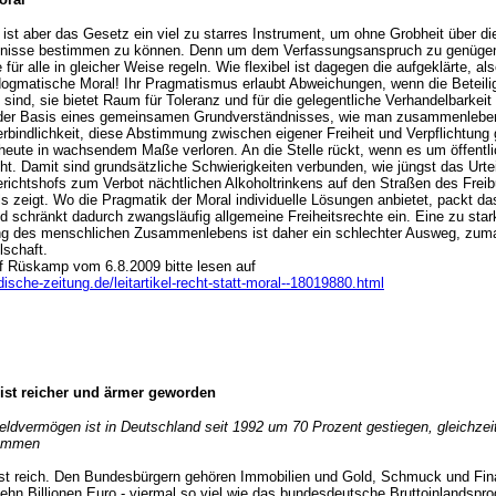
ist aber das Gesetz ein viel zu starres Instrument, um ohne Grobheit über di
tnisse bestimmen zu können. Denn um dem Verfassungsanspruch zu genüge
für alle in gleicher Weise regeln. Wie flexibel ist dagegen die aufgeklärte, als
dogmatische Moral! Ihr Pragmatismus erlaubt Abweichungen, wenn die Beteili
sind, sie bietet Raum für Toleranz und für die gelegentliche Verhandelbarkeit
 der Basis eines gemeinsamen Grundverständnisses, wie man zusammenlebe
rbindlichkeit, diese Abstimmung zwischen eigener Freiheit und Verpflichtung
heute in wachsendem Maße verloren. An die Stelle rückt, wenn es um öffentli
ht. Damit sind grundsätzliche Schwierigkeiten verbunden, wie jüngst das Urte
richtshofs zum Verbot nächtlichen Alkoholtrinkens auf den Straßen des Freib
ls zeigt. Wo die Pragmatik der Moral individuelle Lösungen anbietet, packt d
nd schränkt dadurch zwangsläufig allgemeine Freiheitsrechte ein. Eine zu star
ng des menschlichen Zusammenlebens ist daher ein schlechter Ausweg, zumal
lschaft.
f Rüskamp vom 6.8.2009 bitte lesen auf
ische-zeitung.de/leitartikel-recht-statt-moral--18019880.html
ist reicher und ärmer geworden
eldvermögen ist in Deutschland seit 1992 um 70 Prozent gestiegen, gleichzeit
ommen
ist reich. Den Bundesbürgern gehören Immobilien und Gold, Schmuck und Fi
ehn Billionen Euro - viermal so viel wie das bundesdeutsche Bruttoinlandspro