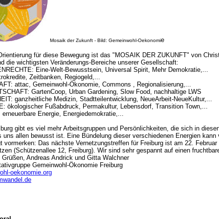
e
Mosaik der Zukunft - Bild: Gemeinwohl-Oekonomi
Orientierung für diese Bewegung ist das "MOSAIK DER ZUKUNFT" von Christi
ind die wichtigsten Veränderungs-Bereiche unserer Gesellschaft:
RECHTE: Eine-Welt-Bewusstsein, Universal Spirit, Mehr Demokratie,...
rokredite, Zeitbanken, Regiogeld,...
FT: attac, Gemeinwohl-Ökonomie, Commons , Regionalisierung,...
SCHAFT: GartenCoop, Urban Gardening, Slow Food, nachhaltige LWS
T: ganzheitliche Medizin, Stadtteilentwicklung, NeueArbeit-NeueKultur,...
 ökologischer Fußabdruck, Permakultur, Lebensdorf, Transition Town,...
erneuerbare Energie, Energiedemokratie,...
iburg gibt es viel mehr Arbeitsgruppen und Persönlichkeiten, die sich in dies
ls uns allen bewusst ist. Eine Bündelung dieser verschiedenen Energien kann 
t vormerken: Das nächste Vernetzungstreffen für Freiburg ist am 22. Februar
zen (Schützenallee 12, Freiburg). Wir sind sehr gespannt auf einen fruchtba
n Grüßen, Andreas Andrick und Gitta Walchner
itativgruppe Gemeinwohl-Ökonomie Freiburg
hl-oekonomie.org
imwandel.de
oral