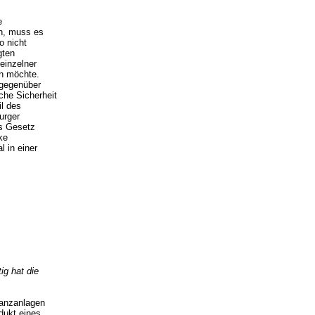
e
n, muss es
o nicht
gten
 einzelner
n möchte.
 gegenüber
che Sicherheit
il des
urger
as Gesetz
ke
 in einer
ig hat die
nanzanlagen
dukt eines