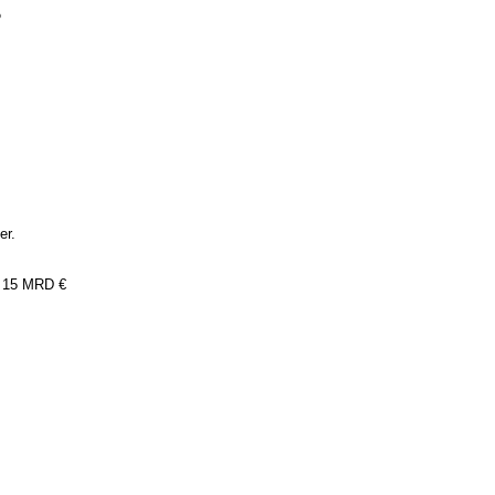
5
er.
h 15 MRD €