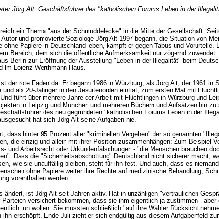
ater Jörg Alt, Geschäftsführer des "katholischen Forums Leben in der Illegalit
lgreich ein Thema "aus der Schmuddelecke" in die Mitte der Gesellschaft. Sei
, Autor und promovierte Soziologe Jörg Alt 1997 begann, die Situation von M
ie ohne Papiere in Deutschland leben, kämpft er gegen Tabus und Vorurteile. L
nem Bereich, dem sich die öffentliche Aufmerksamkeit nur zögernd zuwendet
us Berlin zur Eröffnung der Ausstellung "Leben in der Illegalität" beim Deuts
nd im Lorenz-Werthmann-Haus.
ist der rote Faden da: Er begann 1986 in Würzburg, als Jörg Alt, der 1961 in
 und als 20-Jähriger in den Jesuitenorden eintrat, zum ersten Mal mit Flüchtl
Und führt über mehrere Jahre der Arbeit mit Flüchtlingen in Würzburg und Lei
jekten in Leipzig und München und mehreren Büchern und Aufsätzen hin zu 
Geschäftsführer des neu gegründeten "katholischen Forums Leben in der Illegal
ausgesucht hat sich Jörg Alt seine Aufgaben nie.
, dass hinter 95 Prozent aller "kriminellen Vergehen" der so genannten "Illeg
en, die einzig und allein mit ihrer Position zusammenhängen: Zum Beispiel 
ts- und Arbeitsrecht oder Urkundenfälschungen - "die Menschen brauchen doc
en". Dass die "Sicherheitsabschottung" Deutschland nicht sicherer macht, wei
sen, wie sie unauffällig bleiben, steht für ihn fest. Und auch, dass es niema
enschen ohne Papiere weiter ihre Rechte auf medizinische Behandlung, Schu
ng vorenthalten werden.
 ändert, ist Jörg Alt seit Jahren aktiv. Hat in unzähligen "vertraulichen Gesp
ler Parteien versichert bekommen, dass sie ihm eigentlich ja zustimmen - aber
ffentlich tun wollen: Sie müssten schließlich "auf ihre Wähler Rücksicht nehm
ihn erschöpft. Ende Juli zieht er sich endgültig aus diesem Aufgabenfeld zu