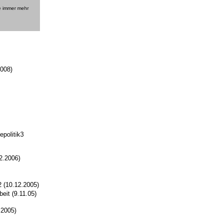
e immer mehr
008)
politik3
2.2006)
 (10.12.2005)
eit (9.11.05)
.2005)