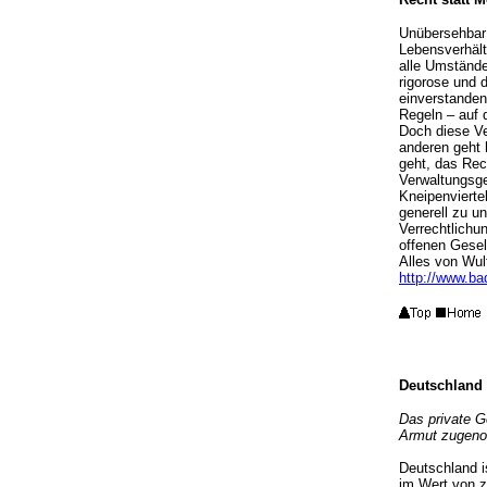
Unübersehbar 
Lebensverhäl
alle Umstände 
rigorose und 
einverstanden 
Regeln – auf
Doch diese Ve
anderen geht 
geht, das Rec
Verwaltungsge
Kneipenvierte
generell zu u
Verrechtlichu
offenen Gesel
Alles von Wul
http://www.bad
Deutschland 
Das private G
Armut zugen
Deutschland 
im Wert von z