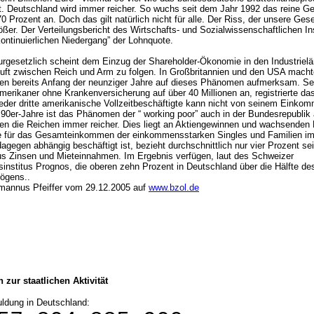
t. Deutschland wird immer reicher. So wuchs seit dem Jahr 1992 das reine 
 Prozent an. Doch das gilt natürlich nicht für alle. Der Riss, der unsere Gesell
ößer. Der Verteilungsbericht des Wirtschafts- und Sozialwissenschaftlichen In
kontinuierlichen Niedergang” der Lohnquote.
rgesetzlich scheint dem Einzug der Shareholder-Ökonomie in den Industrielä
ft zwischen Reich und Arm zu folgen. In Großbritannien und den USA macht
en bereits Anfang der neunziger Jahre auf dieses Phänomen aufmerksam. Se
Amerikaner ohne Krankenversicherung auf über 40 Millionen an, registrierte d
eder dritte amerikanische Vollzeitbeschäftigte kann nicht von seinem Einkom
r 90er-Jahre ist das Phänomen der “ working poor” auch in der Bundesrepubl
en die Reichen immer reicher. Dies liegt an Aktiengewinnen und wachsenden
e für das Gesamteinkommen der einkommensstarken Singles und Familien im
agegen abhängig beschäftigt ist, bezieht durchschnittlich nur vier Prozent se
s Zinsen und Mieteinnahmen. Im Ergebnis verfügen, laut des Schweizer
institus Prognos, die oberen zehn Prozent in Deutschland über die Hälfte de
ögens..
mannus Pfeiffer vom
29.12.2005 auf
www.bzol.de
 zur staatlichen Aktivität
ldung in Deutschland: