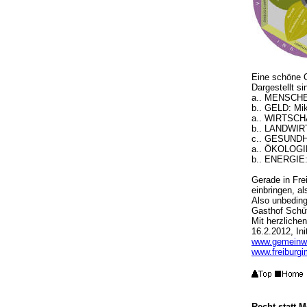
Eine schöne 
Dargestellt s
a.. MENSCHEN
b.. GELD: Mik
a.. WIRTSCHA
b.. LANDWIRT
c.. GESUNDHEI
a.. ÖKOLOGIE:
b.. ENERGIE: 
Gerade in Fre
einbringen, a
Also unbeding
Gasthof Schüt
Mit herzliche
16.2.2012, In
www.gemeinwo
www.freiburg
Recht statt M