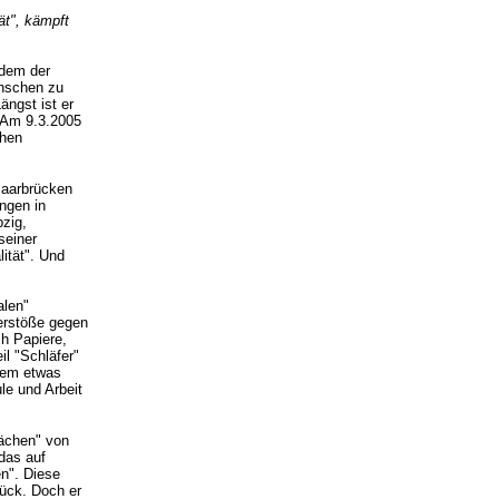
ät", kämpft
tdem der
enschen zu
ängst ist er
. Am 9.3.2005
chen
 Saarbrücken
ingen in
pzig,
seiner
ität". Und
alen"
Verstöße gegen
h Papiere,
l "Schläfer"
ndem etwas
le und Arbeit
rächen" von
 das auf
en". Diese
rück. Doch er