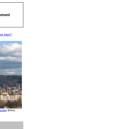
ement
Ihre Idee?
andel
(links)