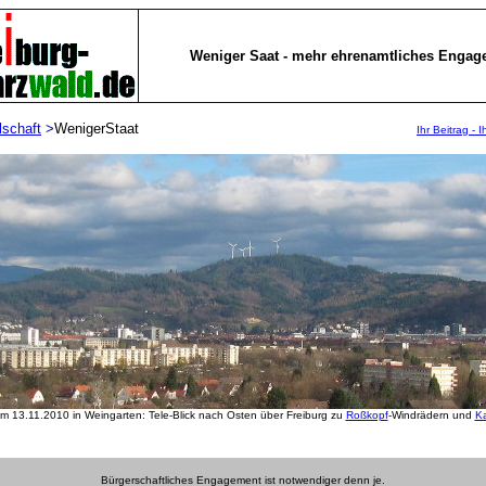
Weniger Saat - mehr ehrenamtliches Engag
lschaft
>
WenigerStaat
Ihr Beitrag - 
m 13.11.2010 in Weingarten: Tele-Blick nach Osten über Freiburg zu
Roßkopf
-Windrädern und
K
Bürgerschaftliches Engagement ist notwendiger denn je.