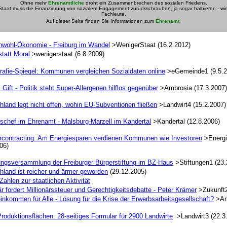
Ohne mehr
Ehrenamtliche
droht ein Zusammenbrechen des sozialen Friedens.
Staat muss die Finanzierung von sozialem Engagement zurückschrauben, ja sogar halbieren - wi
Fachleute.
Auf dieser Seite finden Sie Informationen zum
Ehrenamt
.
wohl-Ökonomie - Freiburg im Wandel
>WenigerStaat (16.2.2012)
statt Moral
>wenigerstaat (6.8.2009)
afie-Spiegel: Kommunen vergleichen Sozialdaten online
>eGemeinde1 (9.5.2
Gift - Politik steht Super-Allergenen hilflos gegenüber
>Ambrosia (17.3.2007)
hland legt nicht offen, wohin EU-Subventionen fließen
>Landwirt4 (15.2.2007)
schef im Ehrenamt - Malsburg-Marzell im Kandertal
>Kandertal (12.8.2006)
rcontracting: Am Energiesparen verdienen Kommunen wie Investoren
>Energie
06)
ngsversammlung der Freiburger Bürgerstiftung im BZ-Haus
>Stiftungen1 (23.
hland ist reicher und ärmer geworden
(29.12.2005)
Zahlen zur staatlichen Aktivität
är fordert Millionärssteuer und Gerechtigkeitsdebatte - Peter Krämer
>Zukunft2
inkommen für Alle - Lösung für die Krise der Erwerbsarbeitsgesellschaft?
>Arb
Produktionsflächen: 28-seitiges Formular für 2900 Landwirte
>Landwirt3 (22.3