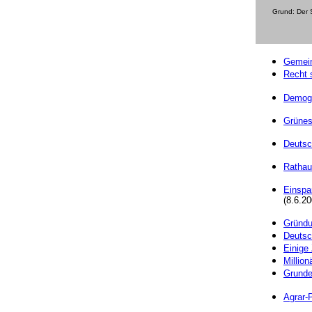
Grund: Der 
Gemein
Recht 
Demogr
Grünes 
Deutsc
Rathau
Einspa
(8.6.20
Gründu
Deutsc
Einige 
Million
Grunde
Agrar-