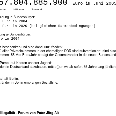
57.804.885.900
Euro im Juni 200
lliarden Millionen Tausend
ldung je Bundesbürger:
6
Euro in 2004
7
Euro in 2020 (bei gleichen Rahmenbedingungen)
ung je Bundesbürger:
ro in 2004
s beschenken und sind dabei unzufrieden:
 aller Privateinkommen in der ehemaligen DDR sind subventioniert, sind also
mmen. 85 Mrd Euro/Jahr beträgt der Gesamttransfer in die neuen Bundesländ
 Pump, auf Kosten unserer Jugend:
den in Deutschland abzubauen, müss(t)en wir ab sofort 85 Jahre lang jährlic
schaft Berlin:
länder in Berlin empfangen Sozialhilfe.
Illegalität - Forum von Pater Jörg Alt