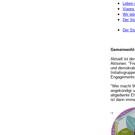
Leben i
Viagra 
Wir le
Der St
Der St
Gemeinwohl-
Aktuell ist d
Aktionen. "Fr
und demokrati
Initiativgrup
Engagements n
"Wer macht Wa
angekündigt u
altgediente E
ist dann imme