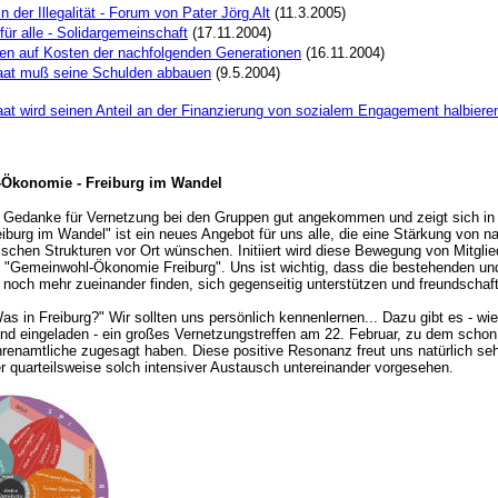
n der Illegalität - Forum von Pater Jörg Alt
(11.3.2005)
für alle - Solidargemeinschaft
(17.11.2004)
ben auf Kosten der nachfolgenden Generationen
(16.11.2004)
aat muß seine Schulden abbauen
(9.5.2004)
aat wird seinen Anteil an der Finanzierung von sozialem Engagement halbiere
Ökonomie - Freiburg im Wandel
er Gedanke für Vernetzung bei den Gruppen gut angekommen und zeigt sich in
eiburg im Wandel" ist ein neues Angebot für uns alle, die eine Stärkung von n
schen Strukturen vor Ort wünschen. Initiiert wird diese Bewegung von Mitglie
pe "Gemeinwohl-Ökonomie Freiburg". Uns ist wichtig, dass die bestehenden un
och mehr zueinander finden, sich gegenseitig unterstützen und freundschaftl
s in Freiburg?" Wir sollten uns persönlich kennenlernen... Dazu gibt es - wie
nd eingeladen - ein großes Vernetzungstreffen am 22. Februar, zu dem schon
hrenamtliche zugesagt haben. Diese positive Resonanz freut uns natürlich seh
r quarteilsweise solch intensiver Austausch untereinander vorgesehen.