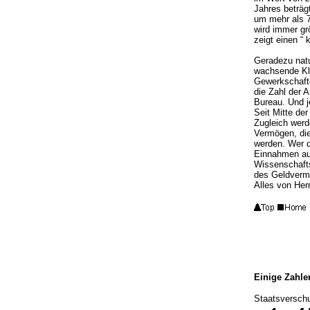
Jahres beträg
um mehr als 70
wird immer gr
zeigt einen “ 
Geradezu natu
wachsende Klu
Gewerkschaft
die Zahl der 
Bureau. Und j
Seit Mitte de
Zugleich werd
Vermögen, di
werden. Wer d
Einnahmen au
Wissenschafts
des Geldverm
Alles von
Her
Einige Zahlen
Staatsverschu