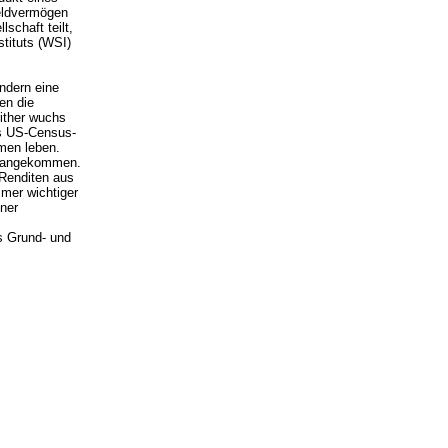
Geldvermögen
schaft teilt,
stituts (WSI)
ndern eine
en die
ither wuchs
as US-Census-
men leben.
ik angekommen.
 Renditen aus
mer wichtiger
iner
s Grund- und