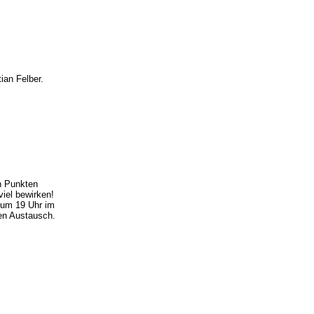
an Felber.
en Punkten
viel bewirken!
 um 19 Uhr im
ren Austausch.