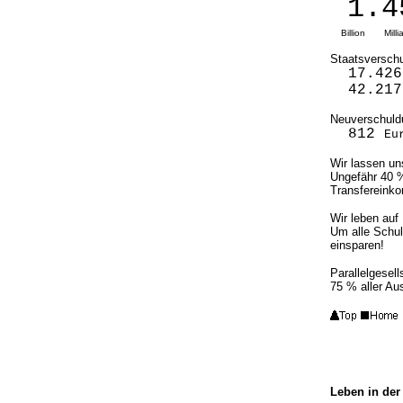
1.4
Billion Mi
Staatsverschu
17.42
42.21
Neuverschuld
812
Eu
Wir lassen un
Ungefähr 40 %
Transfereinko
Wir leben auf
Um alle Schul
einsparen!
Parallelgesell
75 % aller Aus
Leben in der 