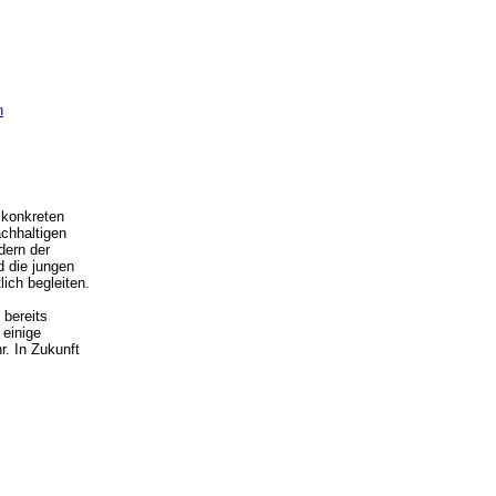
n
 konkreten
achhaltigen
dern der
d die jungen
ich begleiten.
 bereits
 einige
r. In Zukunft